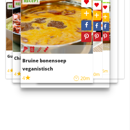
RECEPT
RECEPT
RECEPT
RECEPT
RECEPT
Guacamole
Pruimentaart met kaneel
Chili con carne
Sushi rijstsalade
Bruine bonensoep
maaltijdsalade
veganistisch
4
4
5m
55m
4
4
45m
40m
4
20m