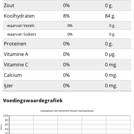
Zout
0%
0
g.
Koolhydraten
8%
84
g.
waarvan Vezels
0%
0
g.
waarvan Suikers
0%
0
g.
Proteinen
0%
0
g.
Vitamine A
0%
0
µg.
Vitamine C
0%
0
mg.
Calcium
0%
0
mg.
Ijzer
0%
0
mg.
Voedingswaardegrafiek