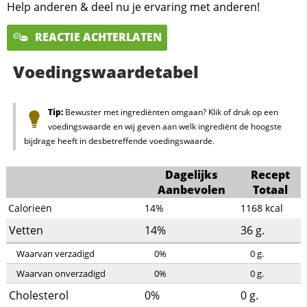
Help anderen & deel nu je ervaring met anderen!
REACTIE ACHTERLATEN
Voedingswaardetabel
Tip:
Bewuster met ingrediënten omgaan? Klik of druk op een
voedingswaarde en wij geven aan welk ingrediënt de hoogste
bijdrage heeft in desbetreffende voedingswaarde.
Dagelijks
Recept
Aanbevolen
Totaal
Calorieën
14%
1168
kcal
Vetten
14%
36
g.
Waarvan verzadigd
0%
0
g.
Waarvan onverzadigd
0%
0
g.
Cholesterol
0%
0
g.