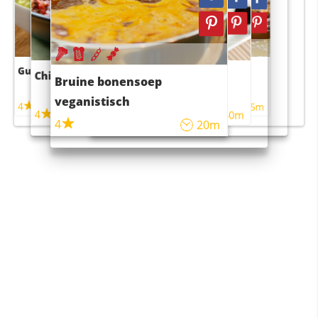
Guacamole
Pruimentaart met kaneel
Chili con carne
Sushi rijstsalade
Bruine bonensoep
maaltijdsalade
veganistisch
4
4
5m
55m
4
4
45m
40m
4
20m