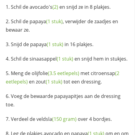
Schil de
avocado's
(2)
en snijd ze in 8 plakjes.
Schil de
papaya
(1 stuk)
, verwijder de zaadjes en
bewaar ze.
Snijd de
papaya
(1 stuk)
in 16 plakjes.
Schil de
sinaasappel
(1 stuk)
en snijd hem in stukjes.
Meng de
olijfolie
(3.5 eetlepels)
met
citroensap
(2
eetlepels)
en
zout
(1 stuk)
tot een dressing.
Voeg de bewaarde papayapitjes aan de dressing
toe.
Verdeel de
veldsla
(150 gram)
over 4 bordjes.
Leg de plakjes avocado en
papaya
(1 stuk)
om en om