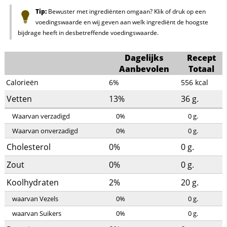
Tip:
Bewuster met ingrediënten omgaan? Klik of druk op een
voedingswaarde en wij geven aan welk ingrediënt de hoogste
bijdrage heeft in desbetreffende voedingswaarde.
Dagelijks
Recept
Aanbevolen
Totaal
Calorieën
6%
556
kcal
Vetten
13%
36
g.
Waarvan verzadigd
0%
0
g.
Waarvan onverzadigd
0%
0
g.
Cholesterol
0%
0
g.
Zout
0%
0
g.
Koolhydraten
2%
20
g.
waarvan Vezels
0%
0
g.
waarvan Suikers
0%
0
g.