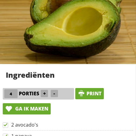
Ingrediënten
PORTIES
+
-
PRINT
GA IK MAKEN
2 avocado's