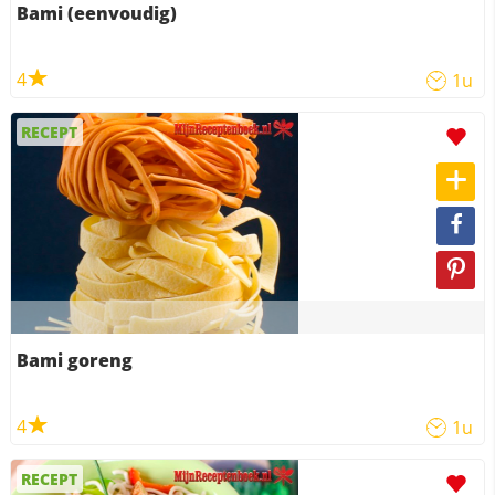
Bami (eenvoudig)
4
1u
RECEPT
Bami goreng
4
1u
RECEPT