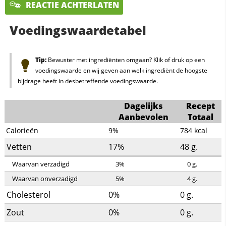
REACTIE ACHTERLATEN
Voedingswaardetabel
Tip:
Bewuster met ingrediënten omgaan? Klik of druk op een
voedingswaarde en wij geven aan welk ingrediënt de hoogste
bijdrage heeft in desbetreffende voedingswaarde.
Dagelijks
Recept
Aanbevolen
Totaal
Calorieën
9%
784
kcal
Vetten
17%
48
g.
Waarvan verzadigd
3%
0
g.
Waarvan onverzadigd
5%
4
g.
Cholesterol
0%
0
g.
Zout
0%
0
g.