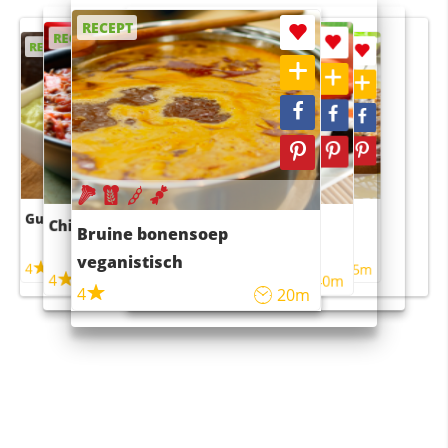
RECEPT
RECEPT
RECEPT
RECEPT
RECEPT
Guacamole
Pruimentaart met kaneel
Chili con carne
Sushi rijstsalade
Bruine bonensoep
maaltijdsalade
veganistisch
4
4
5m
55m
4
4
45m
40m
4
20m