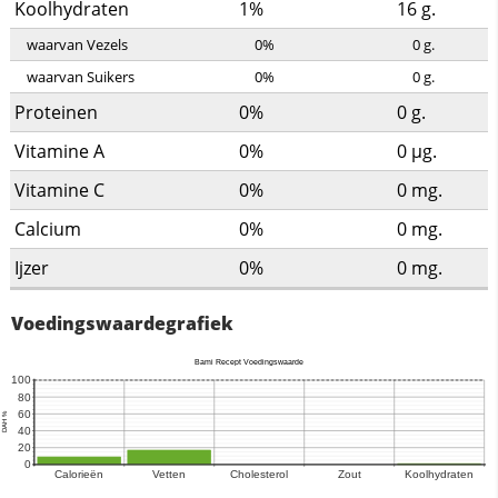
Koolhydraten
1%
16
g.
waarvan Vezels
0%
0
g.
waarvan Suikers
0%
0
g.
Proteinen
0%
0
g.
Vitamine A
0%
0
µg.
Vitamine C
0%
0
mg.
Calcium
0%
0
mg.
Ijzer
0%
0
mg.
Voedingswaardegrafiek