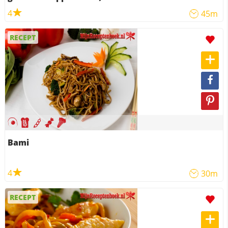
4
45m
RECEPT
Bami
4
30m
RECEPT