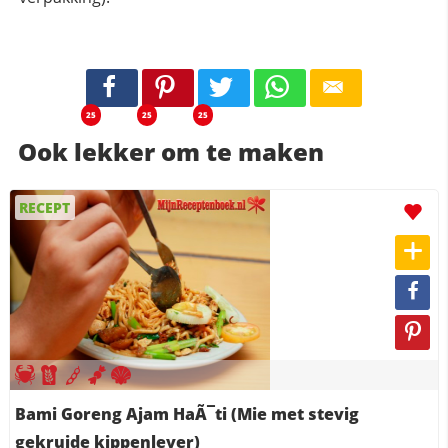
25
25
25
Ook lekker om te maken
RECEPT
Bami Goreng Ajam HaÃ¯ti (Mie met stevig
gekruide kippenlever)