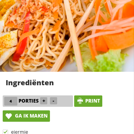
Ingrediënten
PORTIES
+
-
PRINT
GA IK MAKEN
eiermie