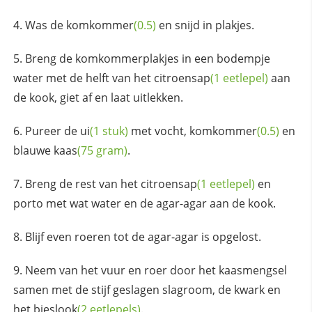
Was de
komkommer
(0.5)
en snijd in plakjes.
Breng de komkommerplakjes in een bodempje
water met de helft van het
citroensap
(1 eetlepel)
aan
de kook, giet af en laat uitlekken.
Pureer de
ui
(1 stuk)
met vocht,
komkommer
(0.5)
en
blauwe
kaas
(75 gram)
.
Breng de rest van het
citroensap
(1 eetlepel)
en
porto met wat water en de agar-agar aan de kook.
Blijf even roeren tot de agar-agar is opgelost.
Neem van het vuur en roer door het kaasmengsel
samen met de stijf geslagen slagroom, de kwark en
het
bieslook
(2 eetlepels)
.