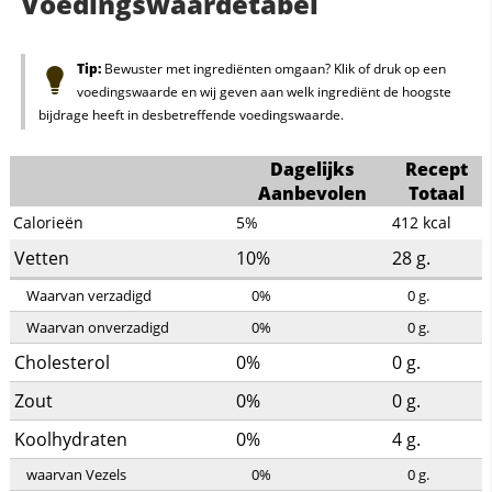
Voedingswaardetabel
Tip:
Bewuster met ingrediënten omgaan? Klik of druk op een
voedingswaarde en wij geven aan welk ingrediënt de hoogste
bijdrage heeft in desbetreffende voedingswaarde.
Dagelijks
Recept
Aanbevolen
Totaal
Calorieën
5%
412
kcal
Vetten
10%
28
g.
Waarvan verzadigd
0%
0
g.
Waarvan onverzadigd
0%
0
g.
Cholesterol
0%
0
g.
Zout
0%
0
g.
Koolhydraten
0%
4
g.
waarvan Vezels
0%
0
g.