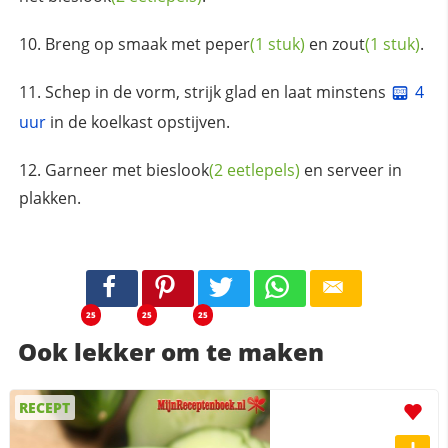
Breng op smaak met
peper
(1 stuk)
en
zout
(1 stuk)
.
Schep in de vorm, strijk glad en laat minstens
4
uur
in de koelkast opstijven.
Garneer met
bieslook
(2 eetlepels)
en serveer in
plakken.
25
25
25
Ook lekker om te maken
RECEPT