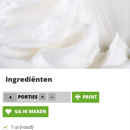
Ingrediënten
PORTIES
+
-
PRINT
GA IK MAKEN
1 ui (rood)