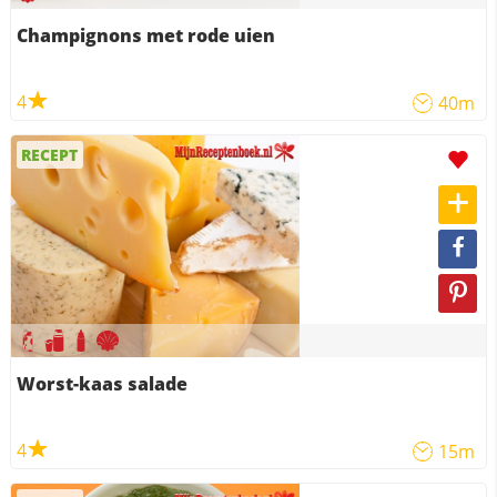
Champignons met rode uien
4
40m
RECEPT
Worst-kaas salade
4
15m