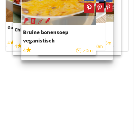
Guacamole
Pruimentaart met kaneel
Chili con carne
Sushi rijstsalade
Bruine bonensoep
maaltijdsalade
veganistisch
4
4
5m
55m
4
4
45m
40m
4
20m