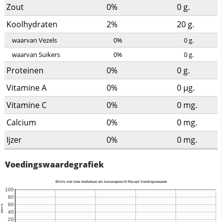
Zout
0%
0
g.
Koolhydraten
2%
20
g.
waarvan Vezels
0%
0
g.
waarvan Suikers
0%
0
g.
Proteinen
0%
0
g.
Vitamine A
0%
0
µg.
Vitamine C
0%
0
mg.
Calcium
0%
0
mg.
Ijzer
0%
0
mg.
Voedingswaardegrafiek