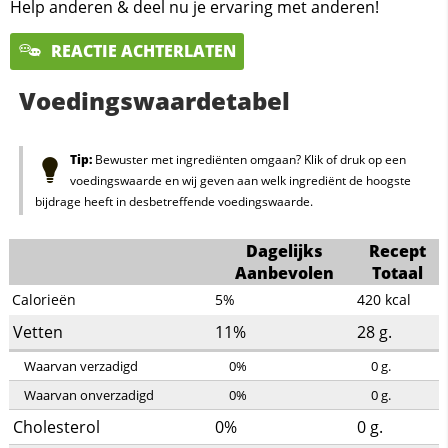
Help anderen & deel nu je ervaring met anderen!
REACTIE ACHTERLATEN
Voedingswaardetabel
Tip:
Bewuster met ingrediënten omgaan? Klik of druk op een
voedingswaarde en wij geven aan welk ingrediënt de hoogste
bijdrage heeft in desbetreffende voedingswaarde.
Dagelijks
Recept
Aanbevolen
Totaal
Calorieën
5%
420
kcal
Vetten
11%
28
g.
Waarvan verzadigd
0%
0
g.
Waarvan onverzadigd
0%
0
g.
Cholesterol
0%
0
g.