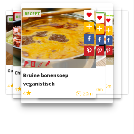
RECEPT
RECEPT
RECEPT
RECEPT
RECEPT
Guacamole
Pruimentaart met kaneel
Chili con carne
Sushi rijstsalade
Bruine bonensoep
maaltijdsalade
veganistisch
4
4
5m
55m
4
4
45m
40m
4
20m