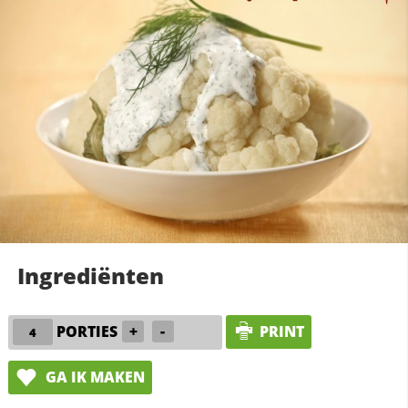
Ingrediënten
PORTIES
+
-
PRINT
GA IK MAKEN