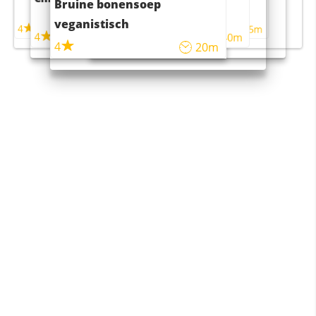
Bruine bonensoep
maaltijdsalade
veganistisch
4
4
5m
55m
4
4
45m
40m
4
20m