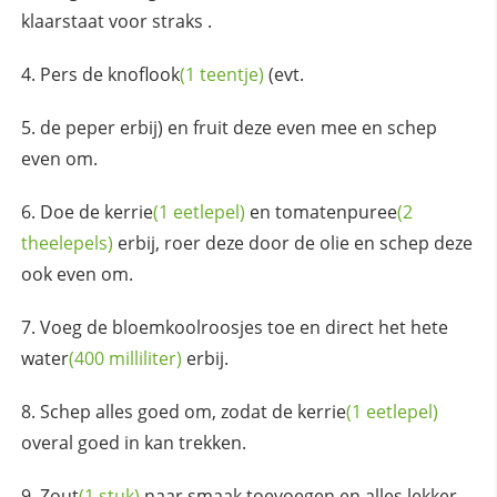
klaarstaat voor straks .
Pers de
knoflook
(1 teentje)
(evt.
de peper erbij) en fruit deze even mee en schep
even om.
Doe de
kerrie
(1 eetlepel)
en
tomatenpuree
(2
theelepels)
erbij, roer deze door de olie en schep deze
ook even om.
Voeg de bloemkoolroosjes toe en direct het hete
water
(400 milliliter)
erbij.
Schep alles goed om, zodat de
kerrie
(1 eetlepel)
overal goed in kan trekken.
Zout
(1 stuk)
naar smaak toevoegen en alles lekker