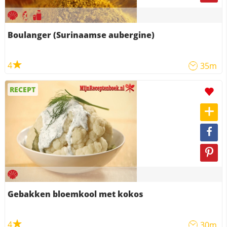
Boulanger (Surinaamse aubergine)
4
35m
RECEPT
Gebakken bloemkool met kokos
4
30m