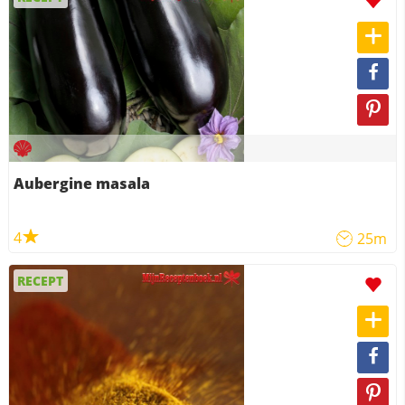
Aubergine masala
4
25m
RECEPT