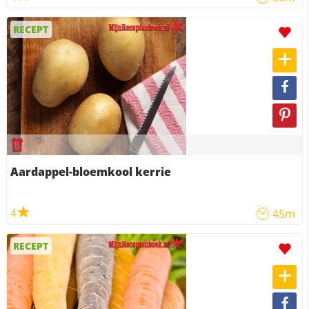
RECEPT
Aardappel-bloemkool kerrie
4
45m
RECEPT