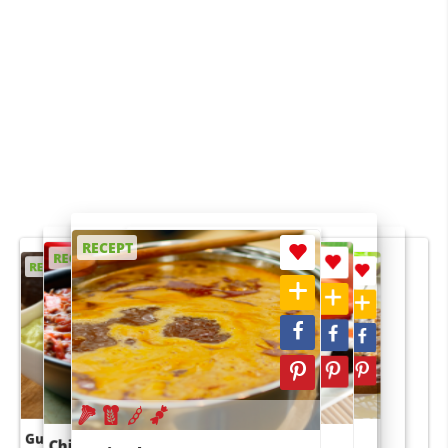
RECEPT
RECEPT
RECEPT
RECEPT
RECEPT
Guacamole
Pruimentaart met kaneel
Chili con carne
Sushi rijstsalade