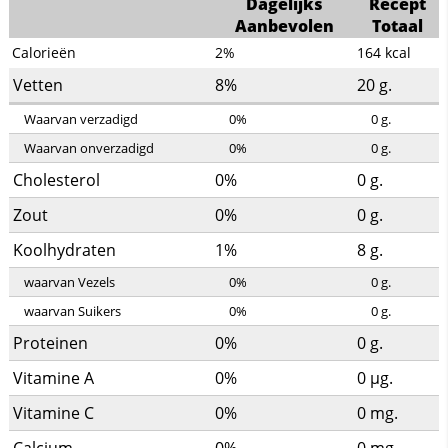
Dagelijks
Recept
Aanbevolen
Totaal
Calorieën
2%
164
kcal
Vetten
8%
20
g.
Waarvan verzadigd
0%
0
g.
Waarvan onverzadigd
0%
0
g.
Cholesterol
0%
0
g.
Zout
0%
0
g.
Koolhydraten
1%
8
g.
waarvan Vezels
0%
0
g.
waarvan Suikers
0%
0
g.
Proteinen
0%
0
g.
Vitamine A
0%
0
µg.
Vitamine C
0%
0
mg.