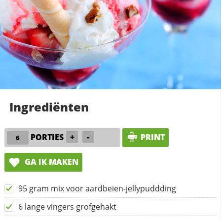
Ingrediënten
PORTIES
+
-
PRINT
GA IK MAKEN
95 gram mix voor aardbeien-jellypuddding
6 lange vingers grofgehakt