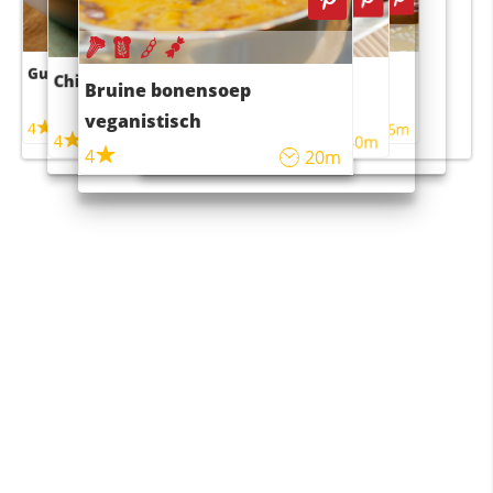
Guacamole
Pruimentaart met kaneel
Chili con carne
Sushi rijstsalade
Bruine bonensoep
maaltijdsalade
veganistisch
4
4
5m
55m
4
4
45m
40m
4
20m