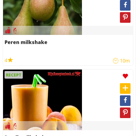
Peren milkshake
4
10m
RECEPT