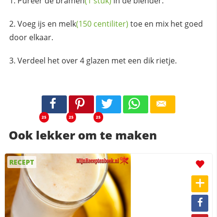
Pureer de
bramen
(1 stuk)
in de blender.
Voeg ijs en
melk
(150 centiliter)
toe en mix het goed
door elkaar.
Verdeel het over 4 glazen met een dik rietje.
25
25
25
Ook lekker om te maken
RECEPT