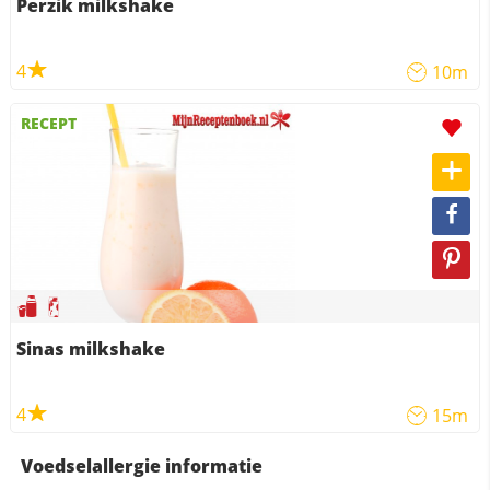
Perzik milkshake
4
10m
RECEPT
Sinas milkshake
4
15m
Voedselallergie informatie