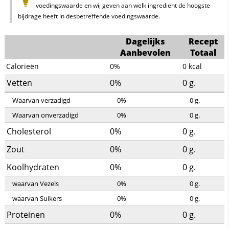
voedingswaarde en wij geven aan welk ingrediënt de hoogste
bijdrage heeft in desbetreffende voedingswaarde.
Dagelijks
Recept
Aanbevolen
Totaal
Calorieën
0%
0
kcal
Vetten
0%
0
g.
Waarvan verzadigd
0%
0
g.
Waarvan onverzadigd
0%
0
g.
Cholesterol
0%
0
g.
Zout
0%
0
g.
Koolhydraten
0%
0
g.
waarvan Vezels
0%
0
g.
waarvan Suikers
0%
0
g.
Proteinen
0%
0
g.