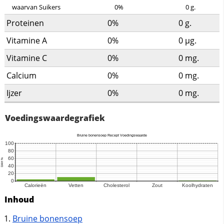
waarvan Suikers
0%
0
g.
Proteinen
0%
0
g.
Vitamine A
0%
0
µg.
Vitamine C
0%
0
mg.
Calcium
0%
0
mg.
Ijzer
0%
0
mg.
Voedingswaardegrafiek
Inhoud
Bruine bonensoep