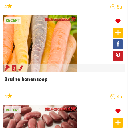
4
8u
RECEPT
Bruine bonensoep
4
4u
RECEPT