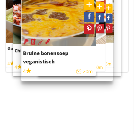
Guacamole
Pruimentaart met kaneel
Chili con carne
Sushi rijstsalade
Bruine bonensoep
maaltijdsalade
veganistisch
4
4
5m
55m
4
4
45m
40m
4
20m