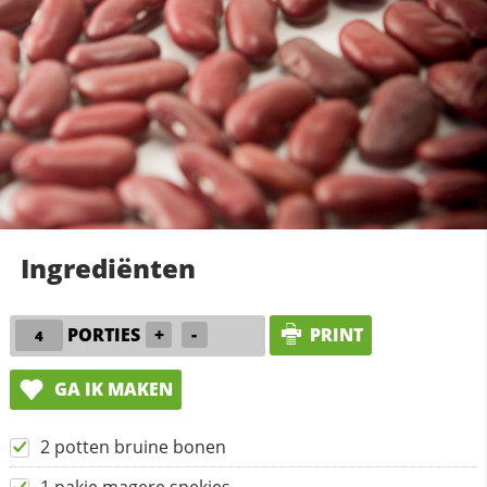
Ingrediënten
PORTIES
+
-
PRINT
GA IK MAKEN
2 potten bruine bonen