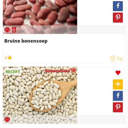
Bruine bonensoep
4
1u
RECEPT