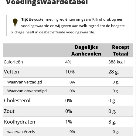
Voedingswaardetabel
Tip:
Bewuster met ingrediënten omgaan? Klik of druk op een
voedingswaarde en wij geven aan welk ingrediënt de hoogste
bijdrage heeft in desbetreffende voedingswaarde.
Dagelijks
Recept
Aanbevolen
Totaal
Calorieën
4%
388
kcal
Vetten
10%
28
g.
Waarvan verzadigd
0%
0
g.
Waarvan onverzadigd
0%
0
g.
Cholesterol
0%
0
g.
Zout
0%
0
g.
Koolhydraten
1%
8
g.
waarvan Vezels
0%
0
g.