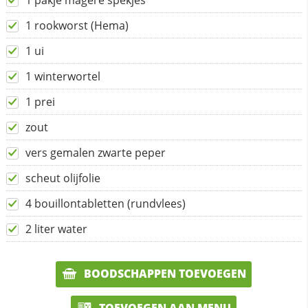
1 pakje magere spekjes
1 rookworst (Hema)
1 ui
1 winterwortel
1 prei
zout
vers gemalen zwarte peper
scheut olijfolie
4 bouillontabletten (rundvlees)
2 liter water
BOODSCHAPPEN TOEVOEGEN
TOEVOEGEN AAN MENU