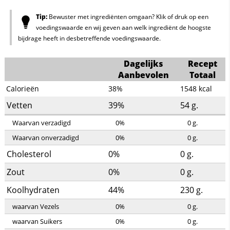
Tip:
Bewuster met ingrediënten omgaan? Klik of druk op een
voedingswaarde en wij geven aan welk ingrediënt de hoogste
bijdrage heeft in desbetreffende voedingswaarde.
Dagelijks
Recept
Aanbevolen
Totaal
Calorieën
38%
1548
kcal
Vetten
39%
54
g.
Waarvan verzadigd
0%
0
g.
Waarvan onverzadigd
0%
0
g.
Cholesterol
0%
0
g.
Zout
0%
0
g.
Koolhydraten
44%
230
g.
waarvan Vezels
0%
0
g.
waarvan Suikers
0%
0
g.