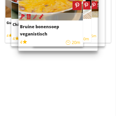
Guacamole
Pruimentaart met kaneel
Chili con carne
Sushi rijstsalade
Bruine bonensoep
maaltijdsalade
veganistisch
4
4
5m
55m
4
4
45m
40m
4
20m