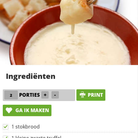
Ingrediënten
PORTIES
+
-
PRINT
GA IK MAKEN
1 stokbrood