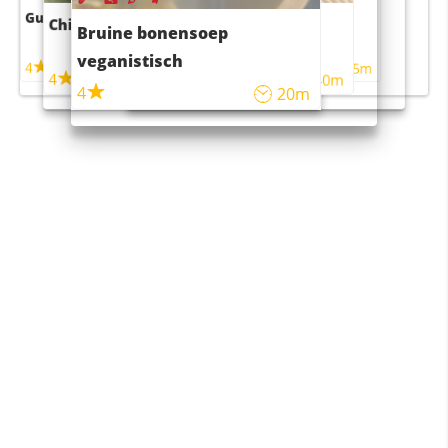
Guacamole
Pruimentaart met kaneel
Chili con carne
Sushi rijstsalade
Bruine bonensoep
maaltijdsalade
veganistisch
4
4
5m
55m
4
4
45m
40m
4
20m