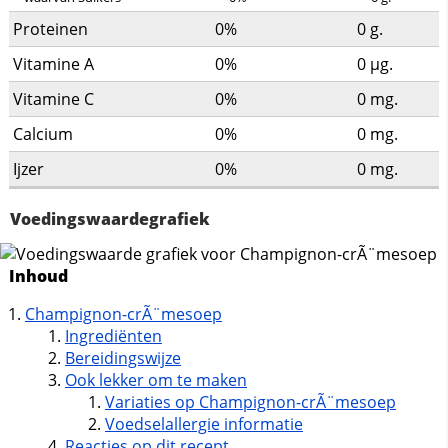
Proteinen
0%
0
g.
Vitamine A
0%
0
µg.
Vitamine C
0%
0
mg.
Calcium
0%
0
mg.
Ijzer
0%
0
mg.
Voedingswaardegrafiek
Inhoud
Champignon-crÃ¨mesoep
Ingrediënten
Bereidingswijze
Ook lekker om te maken
Variaties op Champignon-crÃ¨mesoep
Voedselallergie informatie
Reacties op dit recept