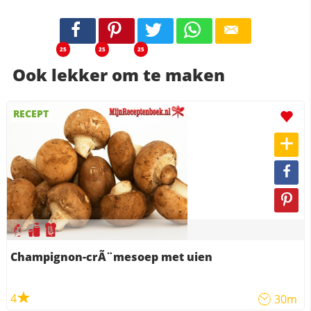
25
25
25
Ook lekker om te maken
RECEPT
Champignon-crÃ¨mesoep met uien
4
30m