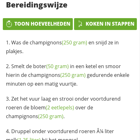
Bereidingswijze
TOON HOEVEELHEDEN
KOKEN IN STAPPEN
Was de
champignons
(250 gram)
en snijd ze in
plakjes.
Smelt de
boter
(50 gram)
in een ketel en smoor
hierin de
champignons
(250 gram)
gedurende enkele
minuten op een matig vuurtje.
Zet het vuur laag en strooi onder voortdurend
roeren de
bloem
(2 eetlepels)
over de
champignons
(250 gram)
.
Druppel onder voortdurend roeren Â¼ liter
melk
(1.25 liter)
bij het mengsel.