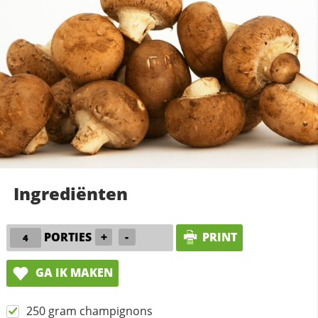
Ingrediënten
PORTIES
+
-
PRINT
GA IK MAKEN
250 gram champignons