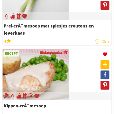
Prei-crÃ¨mesoep met spiesjes croutons en
leverkaas
4
40m
RECEPT
Kippen-crÃ¨mesoep