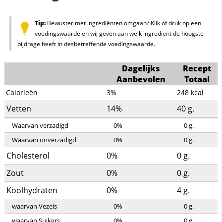
Tip:
Bewuster met ingrediënten omgaan? Klik of druk op een
voedingswaarde en wij geven aan welk ingrediënt de hoogste
bijdrage heeft in desbetreffende voedingswaarde.
Dagelijks
Recept
Aanbevolen
Totaal
Calorieën
3%
248
kcal
Vetten
14%
40
g.
Waarvan verzadigd
0%
0
g.
Waarvan onverzadigd
0%
0
g.
Cholesterol
0%
0
g.
Zout
0%
0
g.
Koolhydraten
0%
4
g.
waarvan Vezels
0%
0
g.
waarvan Suikers
0%
0
g.