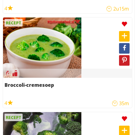
4
2u15m
RECEPT
Broccoli-cremesoep
4
35m
RECEPT