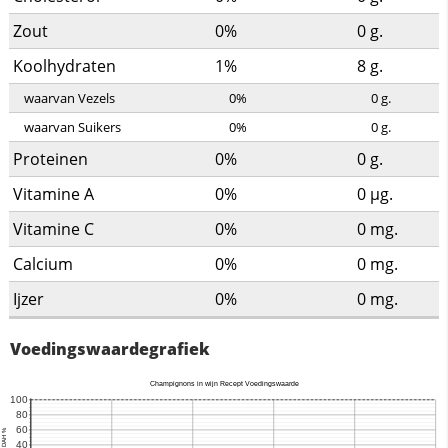
Zout
0%
0
g.
Koolhydraten
1%
8
g.
waarvan Vezels
0%
0
g.
waarvan Suikers
0%
0
g.
Proteinen
0%
0
g.
Vitamine A
0%
0
µg.
Vitamine C
0%
0
mg.
Calcium
0%
0
mg.
Ijzer
0%
0
mg.
Voedingswaardegrafiek