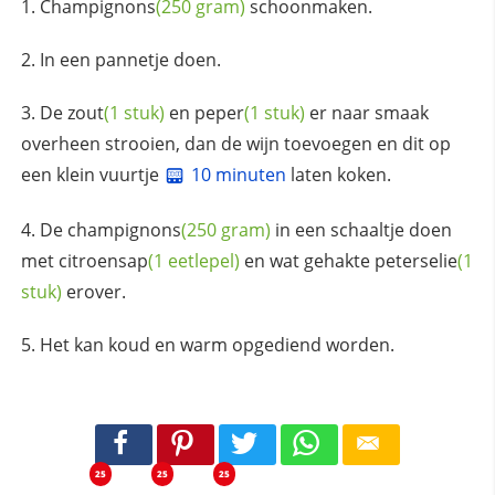
Champignons
(250 gram)
schoonmaken.
In een pannetje doen.
De
zout
(1 stuk)
en
peper
(1 stuk)
er naar smaak
overheen strooien, dan de wijn toevoegen en dit op
een klein vuurtje
10 minuten
laten koken.
De
champignons
(250 gram)
in een schaaltje doen
met
citroensap
(1 eetlepel)
en wat gehakte
peterselie
(1
stuk)
erover.
Het kan koud en warm opgediend worden.
25
25
25