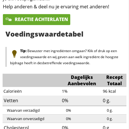
Help anderen & deel nu je ervaring met anderen!
REACTIE ACHTERLATEN
Voedingswaardetabel
Tip:
Bewuster met ingrediënten omgaan? Klik of druk op een
voedingswaarde en wij geven aan welk ingrediënt de hoogste
bijdrage heeft in desbetreffende voedingswaarde.
Dagelijks
Recept
Aanbevolen
Totaal
Calorieën
1%
96
kcal
Vetten
0%
0
g.
Waarvan verzadigd
0%
0
g.
Waarvan onverzadigd
0%
0
g.
Cholesterol
0%
0
g.