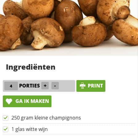
Ingrediënten
PORTIES
+
-
PRINT
GA IK MAKEN
250 gram kleine champignons
1 glas witte wijn