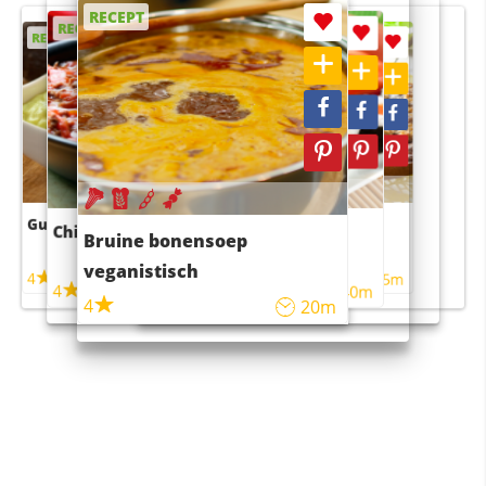
RECEPT
RECEPT
RECEPT
RECEPT
RECEPT
Guacamole
Pruimentaart met kaneel
Chili con carne
Sushi rijstsalade
Bruine bonensoep
maaltijdsalade
veganistisch
4
4
5m
55m
4
4
45m
40m
4
20m