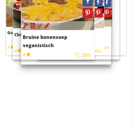
Guacamole
Pruimentaart met kaneel
Chili con carne
Sushi rijstsalade
Bruine bonensoep
maaltijdsalade
veganistisch
4
4
5m
55m
4
4
45m
40m
4
20m