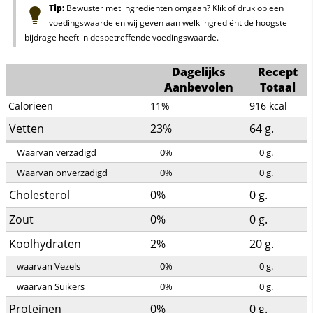
Tip:
Bewuster met ingrediënten omgaan? Klik of druk op een
voedingswaarde en wij geven aan welk ingrediënt de hoogste
bijdrage heeft in desbetreffende voedingswaarde.
Dagelijks
Recept
Aanbevolen
Totaal
Calorieën
11%
916
kcal
Vetten
23%
64
g.
Waarvan verzadigd
0%
0
g.
Waarvan onverzadigd
0%
0
g.
Cholesterol
0%
0
g.
Zout
0%
0
g.
Koolhydraten
2%
20
g.
waarvan Vezels
0%
0
g.
waarvan Suikers
0%
0
g.
Proteinen
0%
0
g.