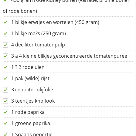
450 gram rode kidney bonen (variatie, bruine bonen
of rode bonen)
1 blikje erwtjes en wortelen (450 gram)
1 blikje ma?s (250 gram)
4 deciliter tomatenpulp
3 a 4 kleine blikjes geconcentreerde tomatenpuree
1 ? 2 rode uien
1 pak (wilde) rijst
3 centiliter olijfolie
3 teentjes knoflook
1 rode paprika
1 groene paprika
1 Spaans pepertje