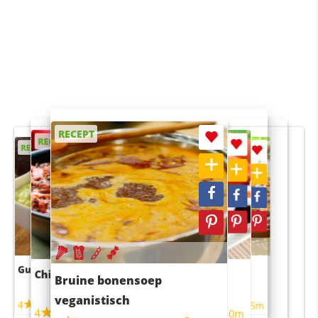
RECEPT
RECEPT
RECEPT
RECEPT
RECEPT
Guacamole
Pruimentaart met kaneel
Chili con carne
Sushi rijstsalade
Bruine bonensoep
maaltijdsalade
veganistisch
4
4
5m
55m
4
4
45m
40m