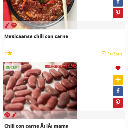
Mexicaanse chili con carne
4
1u15m
RECEPT
Chili con carne Ã¡ lÃ¡ mama