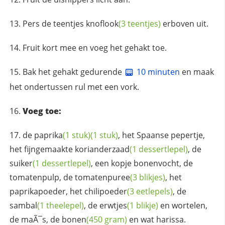
Pers de
teentjes knoflook
(3 teentjes)
erboven uit.
Fruit kort mee en voeg het gehakt toe.
Bak het gehakt gedurende
10 minuten
en maak
het ondertussen rul met een vork.
Voeg toe:
de
paprika
(1 stuk)
(1 stuk)
, het Spaanse pepertje,
het fijngemaakte
korianderzaad
(1 dessertlepel)
, de
suiker
(1 dessertlepel)
, een kopje bonenvocht, de
tomatenpulp, de
tomatenpuree
(3 blikjes)
, het
paprikapoeder, het
chilipoeder
(3 eetlepels)
, de
sambal
(1 theelepel)
, de
erwtjes
(1 blikje)
en wortelen,
de maÃ¯s, de
bonen
(450 gram)
en wat harissa.