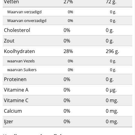
Vetten
27%
72
g.
Waarvan verzadigd
0%
0
g.
Waarvan onverzadigd
0%
0
g.
Cholesterol
0%
0
g.
Zout
0%
0
g.
Koolhydraten
28%
296
g.
waarvan Vezels
0%
0
g.
waarvan Suikers
0%
0
g.
Proteinen
0%
0
g.
Vitamine A
0%
0
µg.
Vitamine C
0%
0
mg.
Calcium
0%
0
mg.
Ijzer
0%
0
mg.