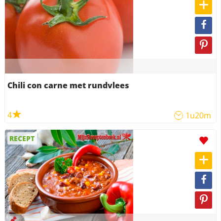
Chili con carne met rundvlees
4
1u20m
RECEPT