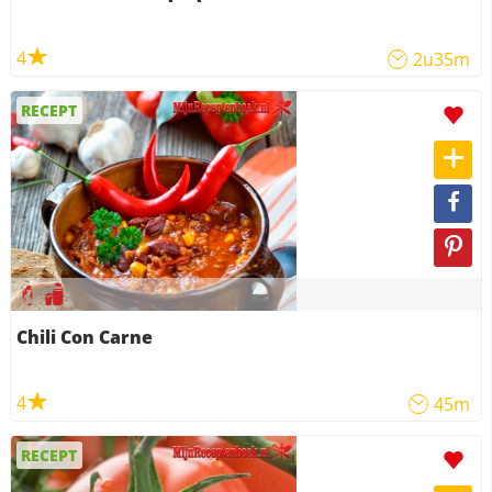
4
2u35m
RECEPT
Chili Con Carne
4
45m
RECEPT