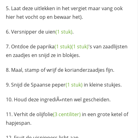
Laat deze uitlekken in het vergiet maar vang ook
hier het vocht op en bewaar het).
Versnipper de
uien
(1 stuk)
.
Ontdoe de
paprika
(1 stuk)
(1 stuk)
's van zaadlijsten
en zaadjes en snijd ze in blokjes.
Maal, stamp of wrijf de korianderzaadjes fijn.
Snijd de Spaanse
peper
(1 stuk)
in kleine stukjes.
Houd deze ingrediÃ«nten wel gescheiden.
Verhit de
olijfolie
(3 centiliter)
in een grote ketel of
hapjespan.
Fruit de uisnippers licht aan.