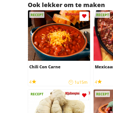
Ook lekker om te maken
RECEPT
RECEPT
Chili Con Carne
Mexicaan
4
4
1u15m
RECEPT
RECEPT