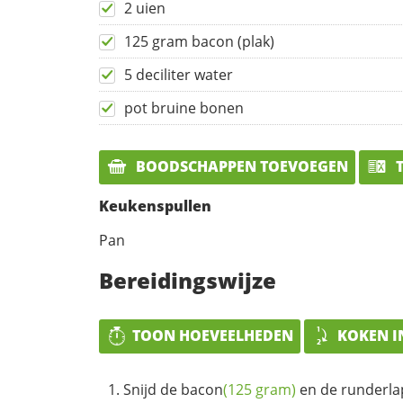
2 uien
125 gram bacon (plak)
5 deciliter water
pot bruine bonen
BOODSCHAPPEN TOEVOEGEN
T
Keukenspullen
Pan
Bereidingswijze
TOON HOEVEELHEDEN
KOKEN I
Snijd de
bacon
(125 gram)
en de runderlapj