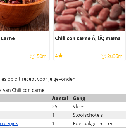
n Carne
Chili con carne Ã¡ lÃ¡ mama
4
50m
2u35m
ies op dit recept voor je gevonden!
s van Chili con carne
Aantal
Gang
25
Vlees
1
Stoofschotels
rreepjes
1
Roerbakgerechten