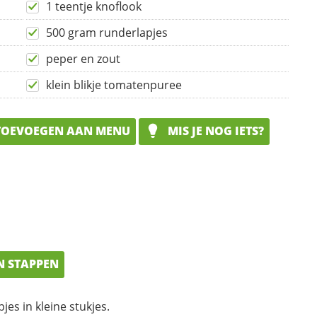
1 teentje knoflook
500 gram runderlapjes
peper en zout
klein blikje tomatenpuree
OEVOEGEN AAN MENU
MIS JE NOG IETS?
N STAPPEN
es in kleine stukjes.