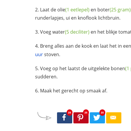
Laat de
olie
(1 eetlepel)
en
boter
(25 gram)
runderlapjes, ui en knoflook lichtbruin.
Voeg
water
(5 deciliter)
en het blikje
toma
Breng alles aan de kook en laat het in e
uur
stoven.
Voeg op het laatst de uitgelekte
bonen
(1
sudderen.
Maak het gerecht op smaak af.
25
25
25