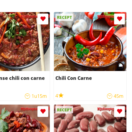
RECEPT
se chili con carne
Chili Con Carne
4
1u15m
45m
RECEPT