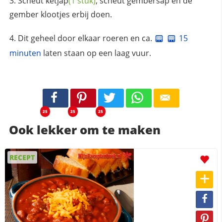
Scheut
ketjap
(1 stuk)
, scheut gembersap en de
gember klootjes erbij doen.
Dit geheel door elkaar roeren en ca.
15
minuten
laten staan op een laag vuur.
25
25
25
Ook lekker om te maken
RECEPT