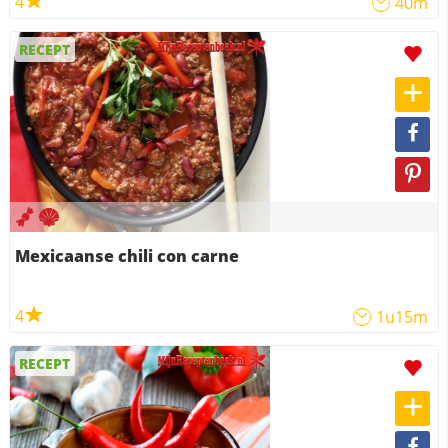
4
40m
RECEPT
Mexicaanse chili con carne
4
1u15m
RECEPT