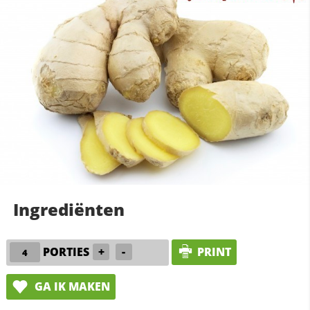
Ingrediënten
PORTIES
+
-
PRINT
GA IK MAKEN