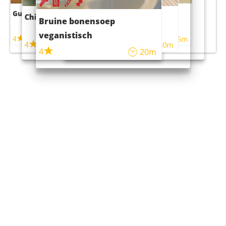
Guacamole
Pruimentaart met kaneel
Chili con carne
Sushi rijstsalade
Bruine bonensoep
maaltijdsalade
veganistisch
4
4
5m
55m
4
4
45m
40m
4
20m