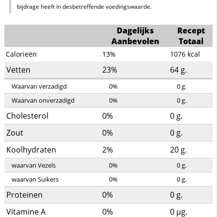
bijdrage heeft in desbetreffende voedingswaarde.
Dagelijks
Recept
Aanbevolen
Totaal
Calorieën
13%
1076
kcal
Vetten
23%
64
g.
Waarvan verzadigd
0%
0
g.
Waarvan onverzadigd
0%
0
g.
Cholesterol
0%
0
g.
Zout
0%
0
g.
Koolhydraten
2%
20
g.
waarvan Vezels
0%
0
g.
waarvan Suikers
0%
0
g.
Proteinen
0%
0
g.
Vitamine A
0%
0
µg.