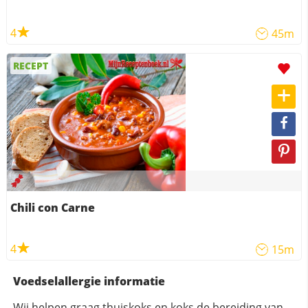
4
45m
RECEPT
Chili con Carne
4
15m
Voedselallergie informatie
Wij helpen graag thuiskoks en koks de bereiding van