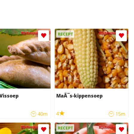
RECEPT
Vissoep
MaÃ¯s-kippensoep
4
40m
15m
RECEPT