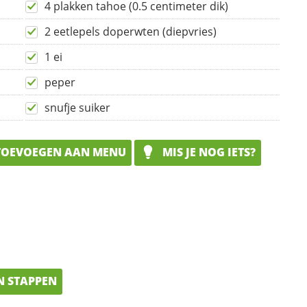
4 plakken tahoe (0.5 centimeter dik)
2 eetlepels doperwten (diepvries)
1 ei
peper
snufje suiker
OEVOEGEN AAN MENU
MIS JE NOG IETS?
N STAPPEN