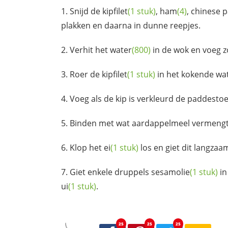
Snijd de
kipfilet
(1 stuk)
,
ham
(4)
, chinese 
plakken en daarna in dunne reepjes.
Verhit het
water
(800)
in de wok en voeg
z
Roer de
kipfilet
(1 stuk)
in het kokende
wa
Voeg als de kip is verkleurd de paddesto
Binden met wat aardappelmeel vermeng
Klop het
ei
(1 stuk)
los en giet dit langzaa
Giet enkele druppels
sesamolie
(1 stuk)
in
ui
(1 stuk)
.
25
25
25