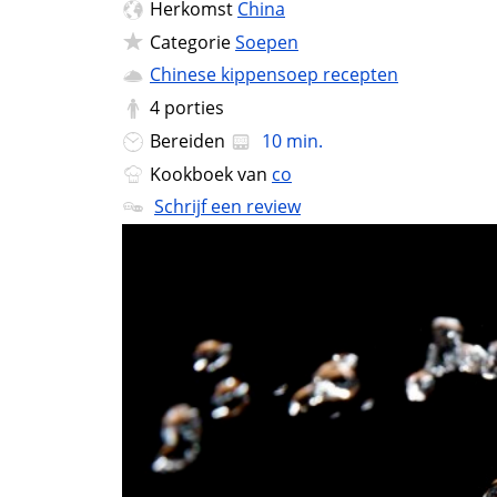
Herkomst
China
Categorie
Soepen
Chinese kippensoep recepten
4
porties
Bereiden
10 min.
Kookboek van
co
Schrijf een review