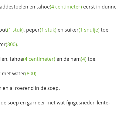
paddestoelen en
tahoe
(4 centimeter)
eerst in dunne
out
(1 stuk)
,
peper
(1 stuk)
en
suiker
(1 snufje)
toe.
ter
(800)
.
elen,
tahoe
(4 centimeter)
en de
ham
(4)
toe.
t met
water
(800)
.
m en al roerend in de soep.
 de soep en garneer met wat fijngesneden
lente-