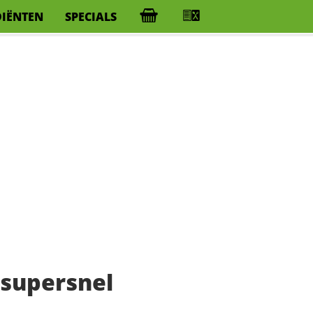
DIËNTEN
SPECIALS
 supersnel