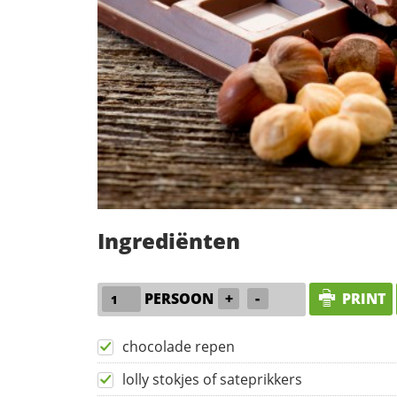
Ingrediënten
PERSOON
+
-
PRINT
chocolade repen
lolly stokjes of sateprikkers