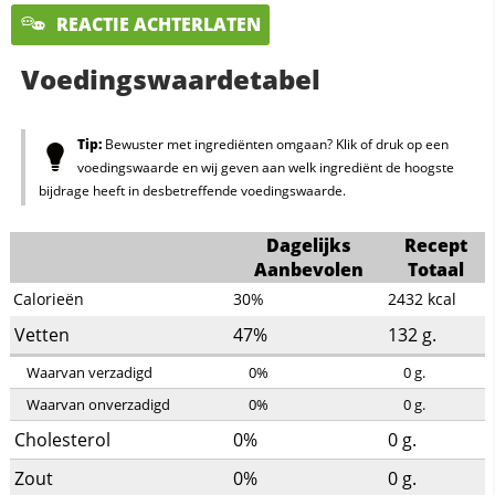
REACTIE ACHTERLATEN
Voedingswaardetabel
Tip:
Bewuster met ingrediënten omgaan? Klik of druk op een
voedingswaarde en wij geven aan welk ingrediënt de hoogste
bijdrage heeft in desbetreffende voedingswaarde.
Dagelijks
Recept
Aanbevolen
Totaal
Calorieën
30%
2432
kcal
Vetten
47%
132
g.
Waarvan verzadigd
0%
0
g.
Waarvan onverzadigd
0%
0
g.
Cholesterol
0%
0
g.
Zout
0%
0
g.