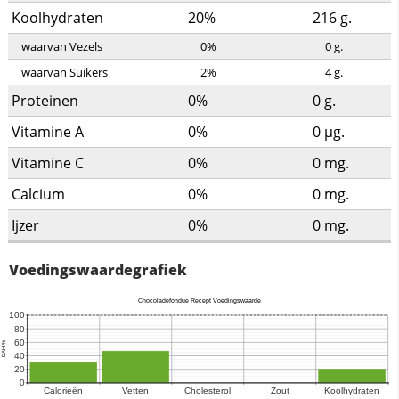
Koolhydraten
20%
216
g.
waarvan Vezels
0%
0
g.
waarvan Suikers
2%
4
g.
Proteinen
0%
0
g.
Vitamine A
0%
0
µg.
Vitamine C
0%
0
mg.
Calcium
0%
0
mg.
Ijzer
0%
0
mg.
Voedingswaardegrafiek