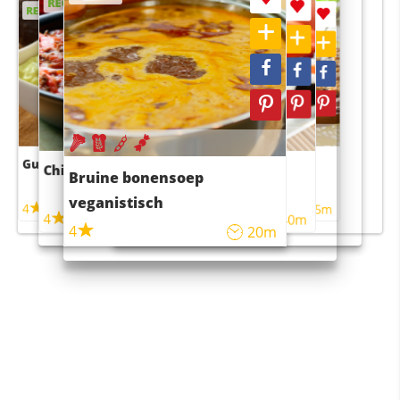
RECEPT
RECEPT
RECEPT
RECEPT
Guacamole
Pruimentaart met kaneel
Chili con carne
Sushi rijstsalade
Bruine bonensoep
maaltijdsalade
veganistisch
4
4
5m
55m
4
4
45m
40m
4
20m