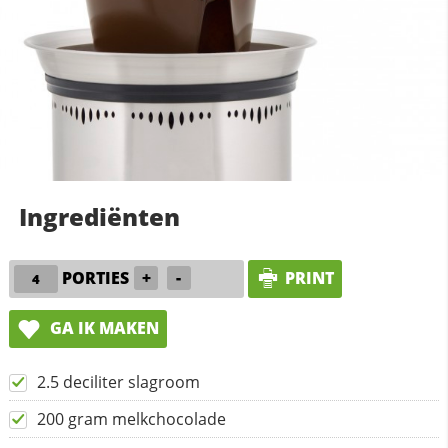
Ingrediënten
PORTIES
+
-
PRINT
GA IK MAKEN
2.5 deciliter slagroom
200 gram melkchocolade