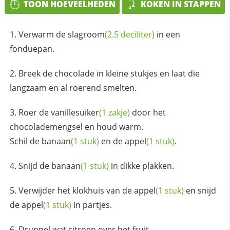
TOON HOEVEELHEDEN
KOKEN IN STAPPEN
Verwarm de
slagroom
(2.5 deciliter)
in een
fonduepan.
Breek de chocolade in kleine stukjes en laat die
langzaam en al roerend smelten.
Roer de
vanillesuiker
(1 zakje)
door het
chocolademengsel en houd warm.
Schil de
banaan
(1 stuk)
en de
appel
(1 stuk)
.
Snijd de
banaan
(1 stuk)
in dikke plakken.
Verwijder het klokhuis van de
appel
(1 stuk)
en snijd
de
appel
(1 stuk)
in partjes.
Druppel wat citroen over het fruit.