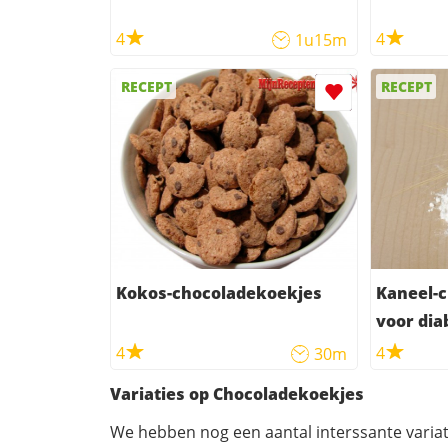
4
4
1u15m
RECEPT
RECEPT
Kokos-chocoladekoekjes
Kaneel-
voor dia
4
4
30m
Variaties op Chocoladekoekjes
We hebben nog een aantal interssante variat