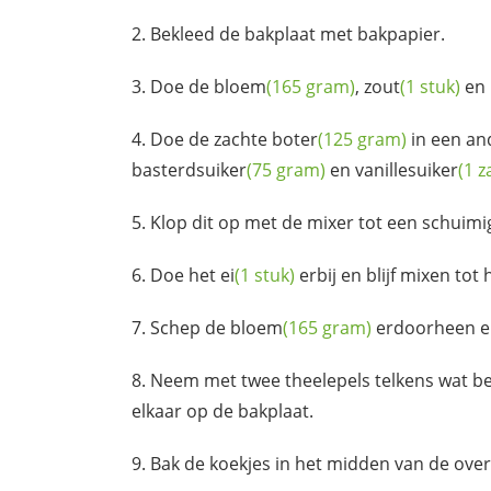
Bekleed de bakplaat met bakpapier.
Doe de
bloem
(165 gram)
,
zout
(1 stuk)
en 
Doe de zachte
boter
(125 gram)
in een an
basterdsuiker
(75 gram)
en
vanillesuiker
(1 z
Klop dit op met de mixer tot een schuimig
Doe het
ei
(1 stuk)
erbij en blijf mixen tot
Schep de
bloem
(165 gram)
erdoorheen en
Neem met twee theelepels telkens wat besla
elkaar op de bakplaat.
Bak de koekjes in het midden van de over