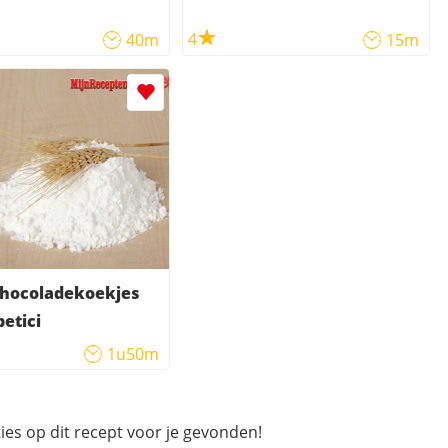
4
40m
15m
chocoladekoekjes
betici
1u50m
ies op dit recept voor je gevonden!