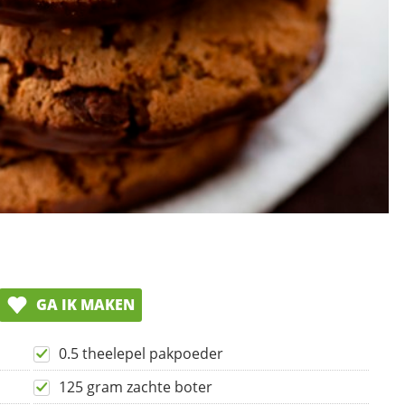
GA IK MAKEN
0.5 theelepel pakpoeder
125 gram zachte boter