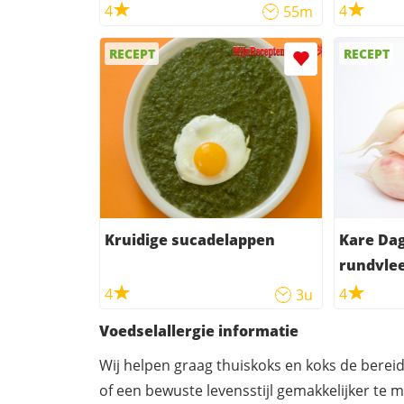
en aardappel)
runderla
4
4
55m
kokos)
RECEPT
RECEPT
Kruidige sucadelappen
Kare Dag
rundvlee
4
4
3u
Voedselallergie informatie
Wij helpen graag thuiskoks en koks de berei
of een bewuste levensstijl gemakkelijker te 