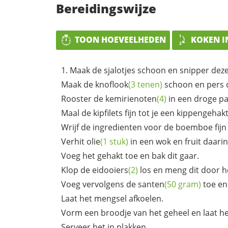
Bereidingswijze
TOON HOEVEELHEDEN
KOKEN I
Maak de sjalotjes schoon en snipper deze 
Maak de
knoflook
(3 tenen)
schoon en pers d
Rooster de
kemirienoten
(4)
in een droge pa
Maal de kipfilets fijn tot je een kippengehak
Wrijf de ingredienten voor de boemboe fijn i
Verhit
olie
(1 stuk)
in een wok en fruit daari
Voeg het gehakt toe en bak dit gaar.
Klop de
eidooiers
(2)
los en meng dit door h
Voeg vervolgens de
santen
(50 gram)
toe en
Laat het mengsel afkoelen.
Vorm een broodje van het geheel en laat het
Serveer het in plakken.