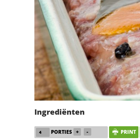
Ingrediënten
PORTIES
+
-
PRINT