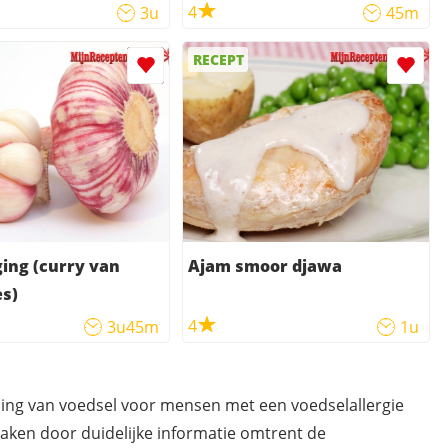
ppen in kruidige
4
3u
45m
RECEPT
ing (curry van
Ajam smoor djawa
s)
4
3u45m
1u
ding van voedsel voor mensen met een voedselallergie
maken door duidelijke informatie omtrent de