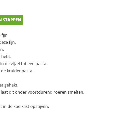
N STAPPEN
fijn.
eze fijn.
n.
t hebt.
n de vijzel tot een pasta.
n de kruidenpasta.
et gehakt.
 laat dit onder voortdurend roeren smelten.
 in de koelkast opstijven.