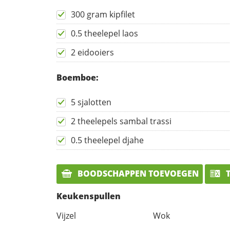
300 gram kipfilet
0.5 theelepel laos
2 eidooiers
Boemboe:
5 sjalotten
2 theelepels sambal trassi
0.5 theelepel djahe
BOODSCHAPPEN TOEVOEGEN
T
Keukenspullen
Vijzel
Wok