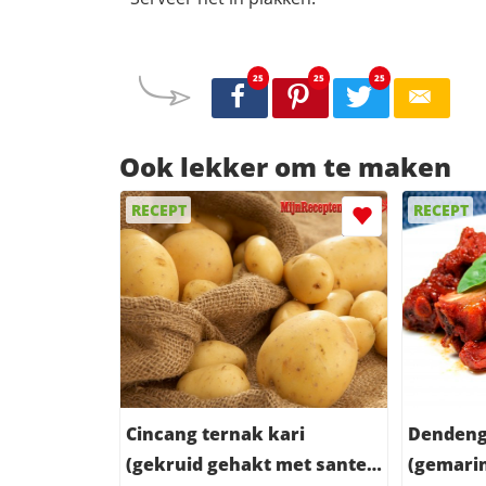
25
25
25
Ook lekker om te maken
RECEPT
RECEPT
Cincang ternak kari
Dendeng
(gekruid gehakt met santen
(gemari