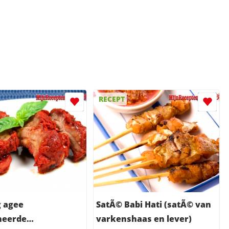
RECEPT
 agee
SatÃ© Babi Hati (satÃ© van
neerde
varkenshaas en lever)