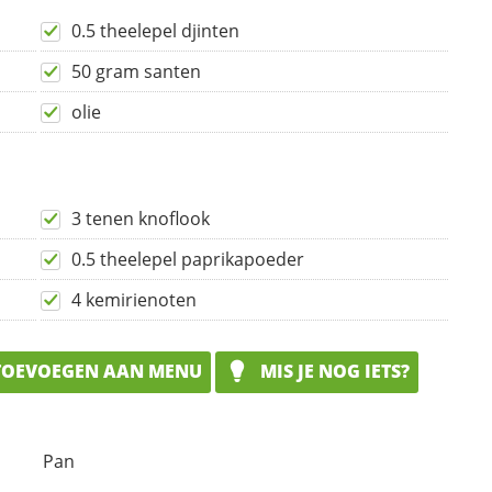
0.5 theelepel djinten
50 gram santen
olie
3 tenen knoflook
0.5 theelepel paprikapoeder
4 kemirienoten
OEVOEGEN AAN MENU
MIS JE NOG IETS?
Pan