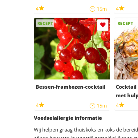
4
4
15m
RECEPT
RECEPT
Bessen-frambozen-cocktail
Cocktail
met hulp
4
4
15m
Voedselallergie informatie
Wij helpen graag thuiskoks en koks de berei