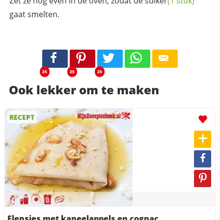
Zet ze nog even in de oven, zodat de
suiker
(1 stuk)
gaat smelten.
25
25
25
Ook lekker om te maken
RECEPT
Flensjes met kaneelappels en cognac