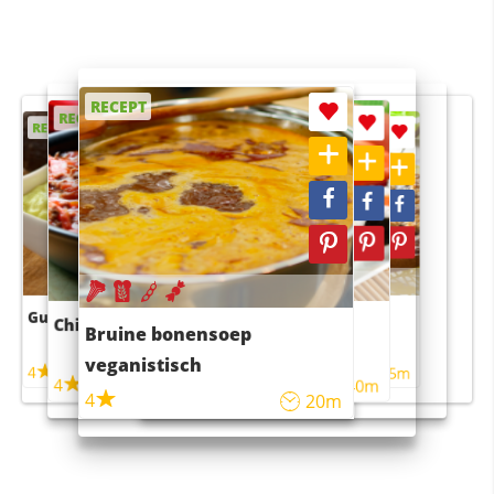
RECEPT
RECEPT
RECEPT
RECEPT
RECEPT
Guacamole
Pruimentaart met kaneel
Chili con carne
Sushi rijstsalade
Bruine bonensoep
maaltijdsalade
veganistisch
4
4
5m
55m
4
4
45m
40m
4
20m