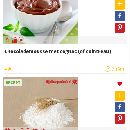
Chocolademousse met cognac (of cointreau)
4
2u5m
RECEPT