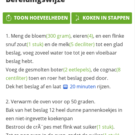
TOON HOEVEELHEDEN
KOKEN IN STAPPEN
Meng de
bloem
(300 gram)
,
eieren
(4)
, en een flinke
snuf
zout
(1 stuk)
en de
melk
(5 deciliter)
tot een glad
beslag, voeg zoveel water toe tot je een vloeibaar
beslag hebt.
Voeg de gesmolten
boter
(2 eetlepels)
, de
cognac
(8
centiliter)
toen en roer het beslag goed door.
Dek het beslag af en laat
20 minuten
rijzen.
Verwarm de oven voor op 50 graden.
Bak van het beslag 12 heel dunne pannenkoekjes in
een niet-ingevette koekenpan
Bestrooi de crÃ¨pes met flink wat
suiker
(1 stuk)
.