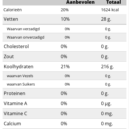
Aanbevolen
Totaal
Calorieën
20%
1624
kcal
Vetten
10%
28
g.
Waarvan verzadigd
0%
0
g.
Waarvan onverzadigd
0%
0
g.
Cholesterol
0%
0
g.
Zout
0%
0
g.
Koolhydraten
21%
216
g.
waarvan Vezels
0%
0
g.
waarvan Suikers
0%
0
g.
Proteinen
0%
0
g.
Vitamine A
0%
0
µg.
Vitamine C
0%
0
mg.
Calcium
0%
0
mg.