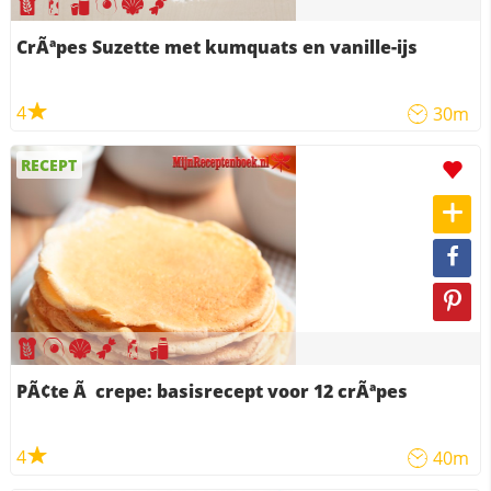
CrÃªpes Suzette met kumquats en vanille-ijs
4
30m
RECEPT
PÃ¢te Ã crepe: basisrecept voor 12 crÃªpes
4
40m