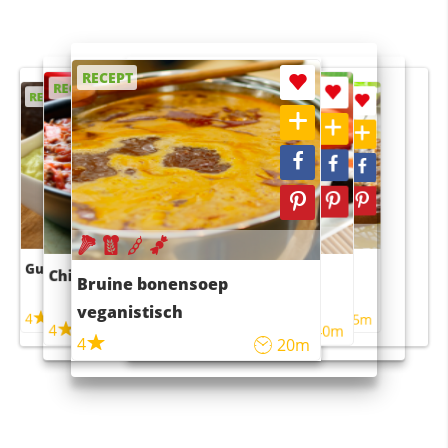
RECEPT
RECEPT
RECEPT
RECEPT
RECEPT
Guacamole
Pruimentaart met kaneel
Chili con carne
Sushi rijstsalade
Bruine bonensoep
maaltijdsalade
veganistisch
4
4
5m
55m
4
4
45m
40m
4
20m