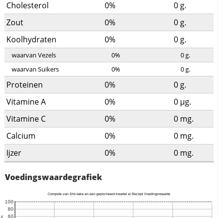
Cholesterol
0%
0
g.
Zout
0%
0
g.
Koolhydraten
0%
0
g.
waarvan Vezels
0%
0
g.
waarvan Suikers
0%
0
g.
Proteinen
0%
0
g.
Vitamine A
0%
0
µg.
Vitamine C
0%
0
mg.
Calcium
0%
0
mg.
Ijzer
0%
0
mg.
Voedingswaardegrafiek