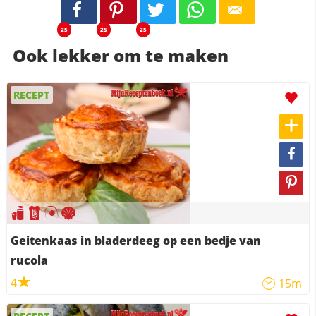
25
25
25
Ook lekker om te maken
RECEPT
Geitenkaas in bladerdeeg op een bedje van
rucola
4
15m