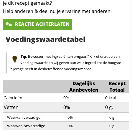
je dit recept gemaakt?
Help anderen & deel nu je ervaring met anderen!
REACTIE ACHTERLATEN
Voedingswaardetabel
Tip:
Bewuster met ingrediënten omgaan? Klik of druk op een
voedingswaarde en wij geven aan welk ingrediënt de hoogste
bijdrage heeft in desbetreffende voedingswaarde.
Dagelijks
Recept
Aanbevolen
Totaal
Calorieën
0%
0
kcal
Vetten
0%
0
g.
Waarvan verzadigd
0%
0
g.
Waarvan onverzadigd
0%
0
g.