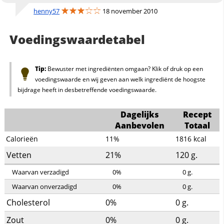
henny57
18 november 2010
Voedingswaardetabel
Tip:
Bewuster met ingrediënten omgaan? Klik of druk op een
voedingswaarde en wij geven aan welk ingrediënt de hoogste
bijdrage heeft in desbetreffende voedingswaarde.
Dagelijks
Recept
Aanbevolen
Totaal
Calorieën
11%
1816
kcal
Vetten
21%
120
g.
Waarvan verzadigd
0%
0
g.
Waarvan onverzadigd
0%
0
g.
Cholesterol
0%
0
g.
Zout
0%
0
g.