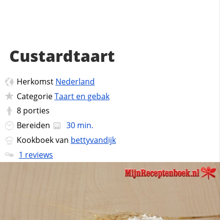
Custardtaart
Herkomst
Nederland
Categorie
Taart en gebak
8
porties
Bereiden
30 min.
Kookboek van
bettyvandijk
1 reviews