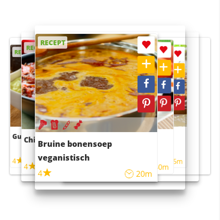
RECEPT
RECEPT
RECEPT
RECEPT
RECEPT
Guacamole
Pruimentaart met kaneel
Chili con carne
Sushi rijstsalade
Bruine bonensoep
maaltijdsalade
veganistisch
4
4
5m
55m
4
4
45m
40m
4
20m