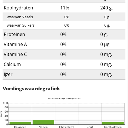
Koolhydraten
11%
240
g.
waarvan Vezels
0%
0
g.
waarvan Suikers
0%
0
g.
Proteinen
0%
0
g.
Vitamine A
0%
0
µg.
Vitamine C
0%
0
mg.
Calcium
0%
0
mg.
Ijzer
0%
0
mg.
Voedingswaardegrafiek