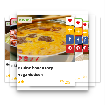
RECEPT
RECEPT
RECEPT
RECEPT
RECEPT
Guacamole
Pruimentaart met kaneel
Chili con carne
Sushi rijstsalade
Bruine bonensoep
maaltijdsalade
veganistisch
4
4
5m
55m
4
4
45m
40m
4
20m