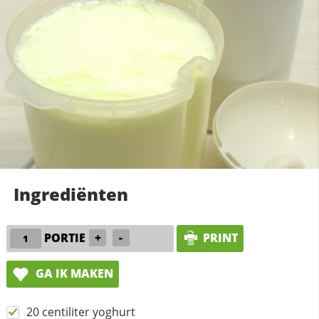
Ingrediënten
PORTIE
+
-
PRINT
GA IK MAKEN
20 centiliter yoghurt