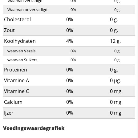
Waarvan verzadigd
0%
0
g.
Waarvan onverzadigd
0%
0
g.
Cholesterol
0%
0
g.
Zout
0%
0
g.
Koolhydraten
4%
12
g.
waarvan Vezels
0%
0
g.
waarvan Suikers
0%
0
g.
Proteinen
0%
0
g.
Vitamine A
0%
0
µg.
Vitamine C
0%
0
mg.
Calcium
0%
0
mg.
Ijzer
0%
0
mg.
Voedingswaardegrafiek