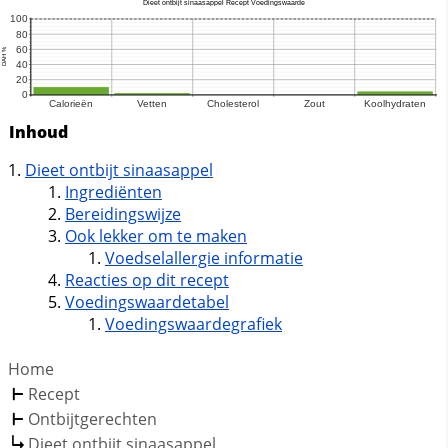
Inhoud
Dieet ontbijt sinaasappel
Ingrediënten
Bereidingswijze
Ook lekker om te maken
Voedselallergie informatie
Reacties op dit recept
Voedingswaardetabel
Voedingswaardegrafiek
Home
Recept
Ontbijtgerechten
Dieet ontbijt sinaasappel