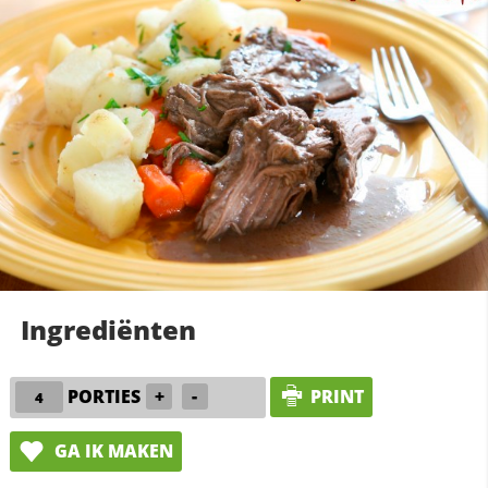
Ingrediënten
PORTIES
+
-
PRINT
GA IK MAKEN