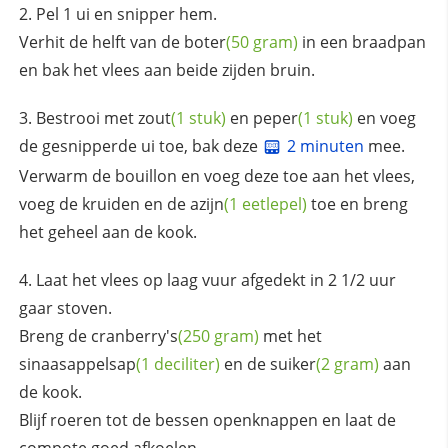
Pel 1 ui en snipper hem.
Verhit de helft van de
boter
(50 gram)
in een braadpan
en bak het vlees aan beide zijden bruin.
Bestrooi met
zout
(1 stuk)
en
peper
(1 stuk)
en voeg
de gesnipperde ui toe, bak deze
2 minuten
mee.
Verwarm de bouillon en voeg deze toe aan het vlees,
voeg de kruiden en de
azijn
(1 eetlepel)
toe en breng
het geheel aan de kook.
Laat het vlees op laag vuur afgedekt in 2 1/2 uur
gaar stoven.
Breng de
cranberry's
(250 gram)
met het
sinaasappelsap
(1 deciliter)
en de
suiker
(2 gram)
aan
de kook.
Blijf roeren tot de bessen openknappen en laat de
compote goed afkoelen.