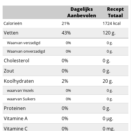
Dagelijks
Recept
Aanbevolen
Totaal
Calorieën
21%
1724
kcal
Vetten
43%
120
g.
Waarvan verzadigd
0%
0
g.
Waarvan onverzadigd
0%
0
g.
Cholesterol
0%
0
g.
Zout
0%
0
g.
Koolhydraten
2%
20
g.
waarvan Vezels
0%
0
g.
waarvan Suikers
0%
0
g.
Proteinen
0%
0
g.
Vitamine A
0%
0
µg.
Vitamine C
0%
0
mg.