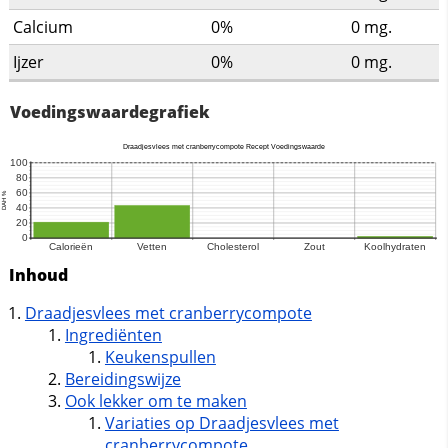
Calcium
0%
0
mg.
Ijzer
0%
0
mg.
Voedingswaardegrafiek
Inhoud
Draadjesvlees met cranberrycompote
Ingrediënten
Keukenspullen
Bereidingswijze
Ook lekker om te maken
Variaties op Draadjesvlees met
cranberrycompote