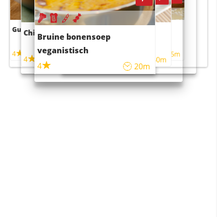
Guacamole
Pruimentaart met kaneel
Chili con carne
Sushi rijstsalade
Bruine bonensoep
maaltijdsalade
veganistisch
4
4
5m
55m
4
4
45m
40m
4
20m