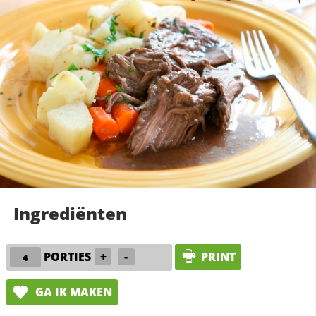
Ingrediënten
PORTIES
+
-
PRINT
GA IK MAKEN