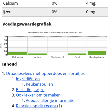
Calcium
0%
4
mg.
Ijzer
0%
0
mg.
Voedingswaardegrafiek
Inhoud
Draadjesvlees met opperdoes en spruitjes
Ingrediënten
Keukenspullen
Bereidingswijze
Ook lekker om te maken
Voedselallergie informatie
Reacties op dit recept (1)