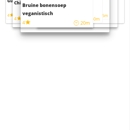
Guacamole
Pruimentaart met kaneel
Chili con carne
Sushi rijstsalade
Bruine bonensoep
maaltijdsalade
veganistisch
4
4
5m
55m
4
4
45m
40m
4
20m