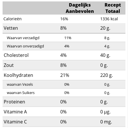
Dagelijks
Recept
Aanbevolen
Totaal
Calorieën
16%
1336
kcal
Vetten
8%
20
g.
Waarvan verzadigd
11%
8
g.
Waarvan onverzadigd
4%
4
g.
Cholesterol
4%
40
g.
Zout
8%
0
g.
Koolhydraten
21%
220
g.
waarvan Vezels
0%
0
g.
waarvan Suikers
0%
0
g.
Proteinen
0%
0
g.
Vitamine A
0%
0
µg.
Vitamine C
0%
0
mg.