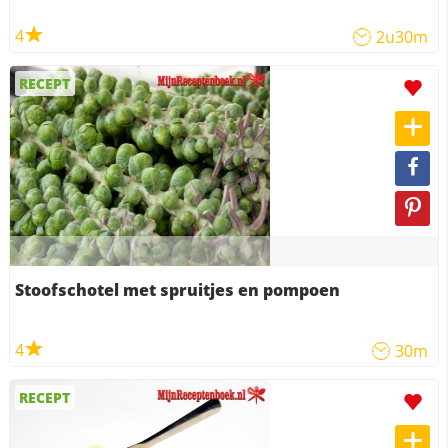
4
2u30m
RECEPT
Stoofschotel met spruitjes en pompoen
4
30m
RECEPT