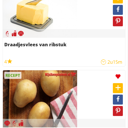
Draadjesvlees van ribstuk
4
2u15m
RECEPT