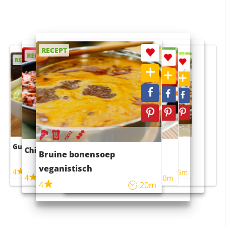
RECEPT
RECEPT
RECEPT
RECEPT
RECEPT
Guacamole
Pruimentaart met kaneel
Chili con carne
Sushi rijstsalade
Bruine bonensoep
maaltijdsalade
veganistisch
4
4
5m
55m
4
4
45m
40m
4
20m