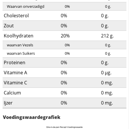
Waarvan onverzadigd
0%
0
g.
Cholesterol
0%
0
g.
Zout
0%
0
g.
Koolhydraten
20%
212
g.
waarvan Vezels
0%
0
g.
waarvan Suikers
0%
0
g.
Proteinen
0%
0
g.
Vitamine A
0%
0
µg.
Vitamine C
0%
0
mg.
Calcium
0%
0
mg.
Ijzer
0%
0
mg.
Voedingswaardegrafiek