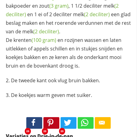
bakpoeder en
zout
(3 gram)
, 1 1/2 deciliter
melk
(2
deciliter)
en 1 ei of 2 deciliter
melk
(2 deciliter)
een glad
beslag maken en het roerende verdunnen met de rest
van de
melk
(2 deciliter)
.
De
krenten
(100 gram)
en rozijnen wassen en laten
uitlekken of appels schillen en in stukjes snijden en
koekjes bakken en ze keren als de onderkant mooi
bruin en de bovenkant droog is.
De tweede kant ook vlug bruin bakken.
De koekjes warm geven met suiker.
25
25
25
Variaties op Drie-in-de-pan