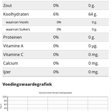
Zout
0%
0
g.
Koolhydraten
6%
64
g.
waarvan Vezels
0%
0
g.
waarvan Suikers
0%
0
g.
Proteinen
0%
0
g.
Vitamine A
0%
0
µg.
Vitamine C
0%
0
mg.
Calcium
0%
0
mg.
Ijzer
0%
0
mg.
Voedingswaardegrafiek