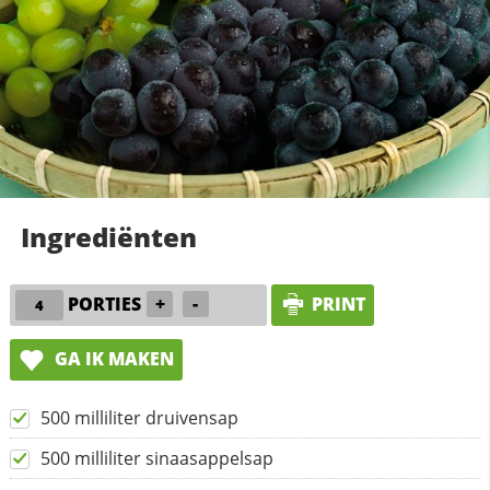
Ingrediënten
PORTIES
+
-
PRINT
GA IK MAKEN
500 milliliter druivensap
500 milliliter sinaasappelsap