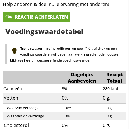
Help anderen & deel nu je ervaring met anderen!
REACTIE ACHTERLATEN
Voedingswaardetabel
Tip:
Bewuster met ingrediënten omgaan? Klik of druk op een
voedingswaarde en wij geven aan welk ingrediënt de hoogste
bijdrage heeft in desbetreffende voedingswaarde.
Dagelijks
Recept
Aanbevolen
Totaal
Calorieën
3%
280
kcal
Vetten
0%
0
g.
Waarvan verzadigd
0%
0
g.
Waarvan onverzadigd
0%
0
g.
Cholesterol
0%
0
g.