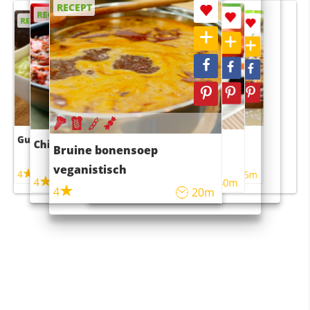
RECEPT
RECEPT
RECEPT
RECEPT
RECEPT
Guacamole
Pruimentaart met kaneel
Chili con carne
Sushi rijstsalade
Bruine bonensoep
maaltijdsalade
veganistisch
4
4
5m
55m
4
4
45m
40m
4
20m