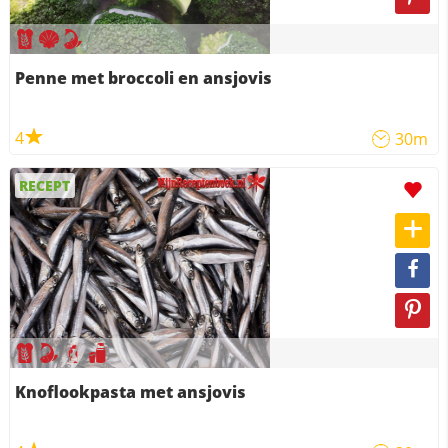
Penne met broccoli en ansjovis
4
30m
RECEPT
Knoflookpasta met ansjovis