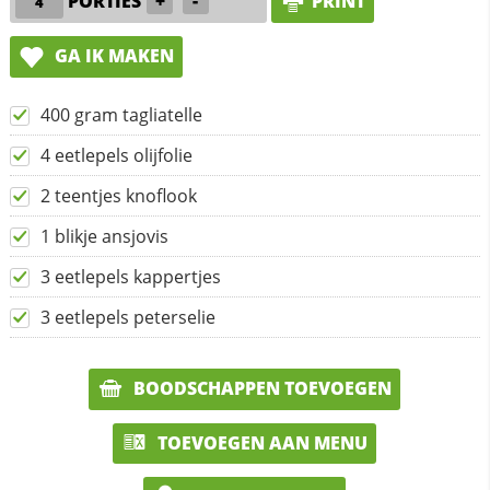
PORTIES
+
-
PRINT
GA IK MAKEN
400 gram tagliatelle
4 eetlepels olijfolie
2 teentjes knoflook
1 blikje ansjovis
3 eetlepels kappertjes
3 eetlepels peterselie
BOODSCHAPPEN TOEVOEGEN
TOEVOEGEN AAN MENU