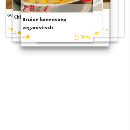
Guacamole
Pruimentaart met kaneel
Chili con carne
Sushi rijstsalade
Bruine bonensoep
maaltijdsalade
veganistisch
4
4
5m
55m
4
4
45m
40m
4
20m