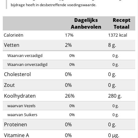
bijdrage heeft in desbetreffende voedingswaarde.
Dagelijks
Recept
Aanbevolen
Totaal
Calorieën
17%
1372
kcal
Vetten
2%
8
g.
Waarvan verzadigd
0%
0
g.
Waarvan onverzadigd
0%
0
g.
Cholesterol
0%
0
g.
Zout
0%
0
g.
Koolhydraten
26%
280
g.
waarvan Vezels
0%
0
g.
waarvan Suikers
0%
0
g.
Proteinen
0%
0
g.
Vitamine A
0%
0
µg.