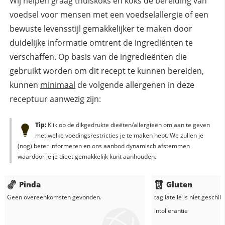
Wij helpen graag thuiskoks en koks de bereiding van
voedsel voor mensen met een voedselallergie of een
bewuste levensstijl gemakkelijker te maken door
duidelijke informatie omtrent de ingrediënten te
verschaffen. Op basis van de ingredieënten die
gebruikt worden om dit recept te kunnen bereiden,
kunnen
minimaal
de volgende allergenen in deze
receptuur aanwezig zijn:
Tip:
Klik op de dikgedrukte dieëten/allergieën om aan te geven
met welke voedingsrestricties je te maken hebt. We zullen je
(nog) beter informeren en ons aanbod dynamisch afstemmen
waardoor je je dieët gemakkelijk kunt aanhouden.
Pinda
Gluten
Geen overeenkomsten gevonden.
tagliatelle
is niet geschik
intollerantie