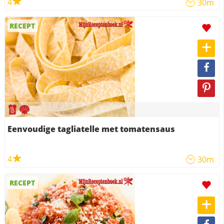
4
30m
RECEPT
Eenvoudige tagliatelle met tomatensaus
4
30m
RECEPT