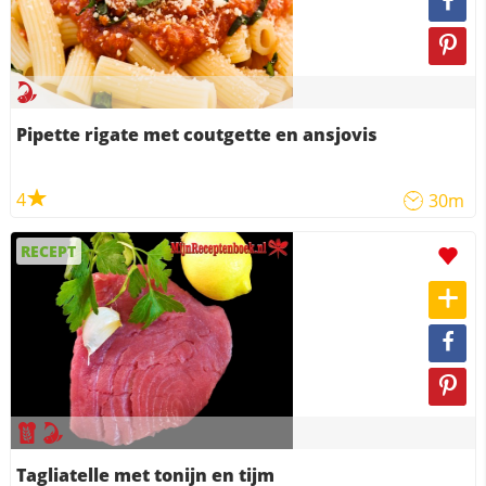
Pipette rigate met coutgette en ansjovis
4
30m
RECEPT
Tagliatelle met tonijn en tijm