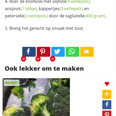
Roer de knoflook met
olijfolie
(4 eetlepels)
,
ansjovis
(1 blikje)
,
kappertjes
(3 eetlepels)
en
peterselie
(3 eetlepels)
door de
tagliatelle
(400 gram)
.
Breng het gerecht op smaak met zout.
25
25
25
Ook lekker om te maken
RECEPT