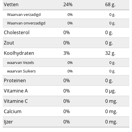
Vetten
24%
68
g.
Waarvan verzadigd
0%
0
g.
Waarvan onverzadigd
0%
0
g.
Cholesterol
0%
0
g.
Zout
0%
0
g.
Koolhydraten
3%
32
g.
waarvan Vezels
0%
0
g.
waarvan Suikers
0%
0
g.
Proteinen
0%
0
g.
Vitamine A
0%
0
µg.
Vitamine C
0%
0
mg.
Calcium
0%
0
mg.
Ijzer
0%
0
mg.