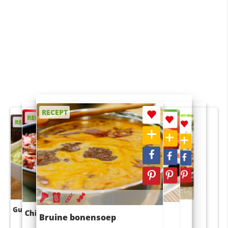
RECEPT
RECEPT
RECEPT
RECEPT
RECEPT
Guacamole
Pruimentaart met kaneel
Chili con carne
Sushi rijstsalade
Bruine bonensoep
maaltijdsalade