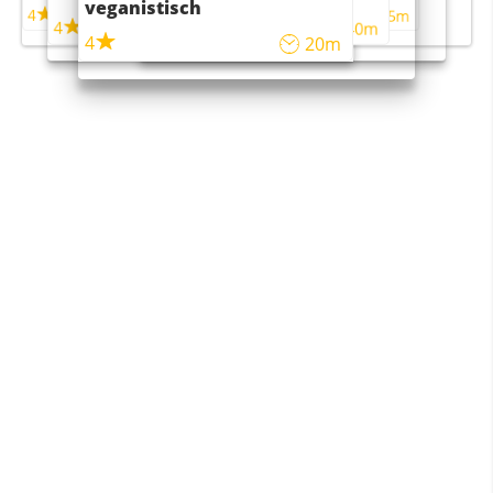
veganistisch
4
4
5m
55m
4
4
45m
40m
4
20m