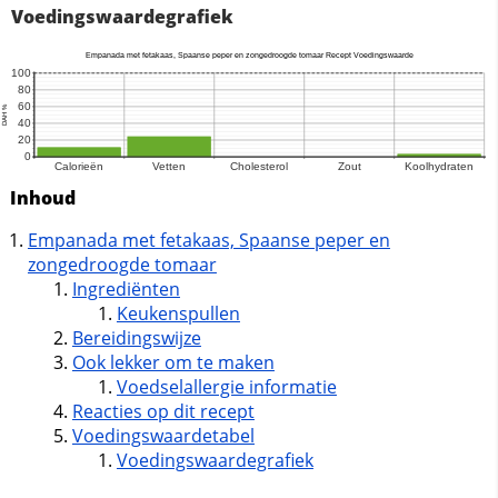
Voedingswaardegrafiek
Inhoud
Empanada met fetakaas, Spaanse peper en
zongedroogde tomaar
Ingrediënten
Keukenspullen
Bereidingswijze
Ook lekker om te maken
Voedselallergie informatie
Reacties op dit recept
Voedingswaardetabel
Voedingswaardegrafiek