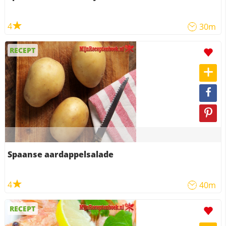
4
30m
RECEPT
Spaanse aardappelsalade
4
40m
RECEPT