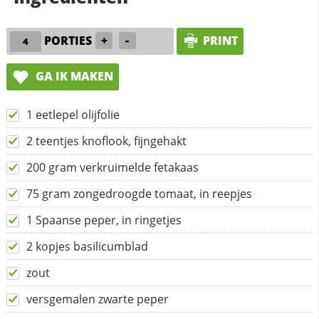
PORTIES
+
-
PRINT
GA IK MAKEN
1 eetlepel olijfolie
2 teentjes knoflook, fijngehakt
200 gram verkruimelde fetakaas
75 gram zongedroogde tomaat, in reepjes
1 Spaanse peper, in ringetjes
2 kopjes basilicumblad
zout
versgemalen zwarte peper