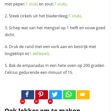
met
peper
(1 stuk)
en
zout
(1 stuk)
.
Steek cirkels uit het
bladerdeeg
(1 stuk)
.
Schep wat van het mengsel op 1 helft en vouw goed
dicht.
Druk de rand met een vork aan en bestrijk met
losgeklopt
ei
(1 eetlepel)
.
Bak de empanadas in een hete oven op 200 graden
Celcius gedurende een minuut of 15.
25
25
25
Ook lekker om te maken