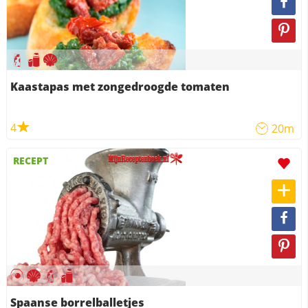
Kaastapas met zongedroogde tomaten
4
20m
RECEPT
Spaanse borrelballetjes