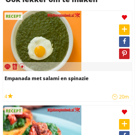
RECEPT
Empanada met salami en spinazie
4
20m
RECEPT