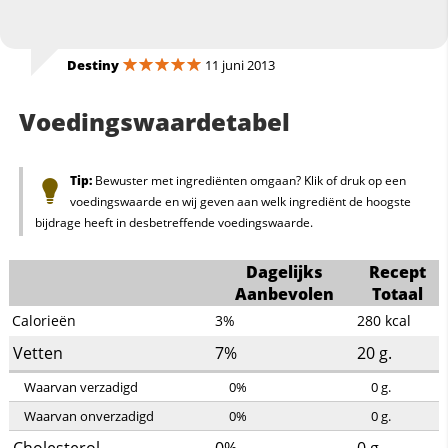
Destiny
11 juni 2013
Voedingswaardetabel
Tip:
Bewuster met ingrediënten omgaan? Klik of druk op een
voedingswaarde en wij geven aan welk ingrediënt de hoogste
bijdrage heeft in desbetreffende voedingswaarde.
Dagelijks
Recept
Aanbevolen
Totaal
Calorieën
3%
280
kcal
Vetten
7%
20
g.
Waarvan verzadigd
0%
0
g.
Waarvan onverzadigd
0%
0
g.