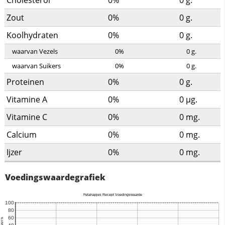
Cholesterol
0%
0
g.
Zout
0%
0
g.
Koolhydraten
0%
0
g.
waarvan Vezels
0%
0
g.
waarvan Suikers
0%
0
g.
Proteinen
0%
0
g.
Vitamine A
0%
0
µg.
Vitamine C
0%
0
mg.
Calcium
0%
0
mg.
Ijzer
0%
0
mg.
Voedingswaardegrafiek