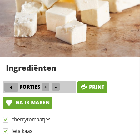
Ingrediënten
PORTIES
+
-
PRINT
GA IK MAKEN
cherrytomaatjes
feta kaas