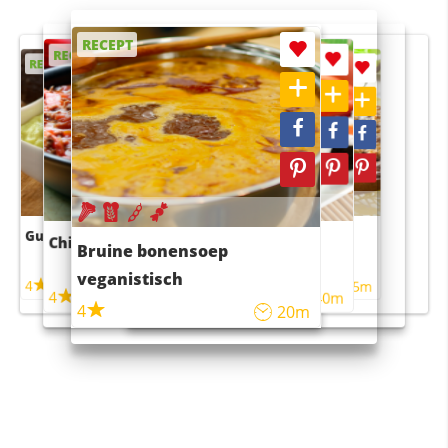
RECEPT
RECEPT
RECEPT
RECEPT
RECEPT
Guacamole
Pruimentaart met kaneel
Chili con carne
Sushi rijstsalade
Bruine bonensoep
maaltijdsalade
veganistisch
4
4
5m
55m
4
4
45m
40m
4
20m