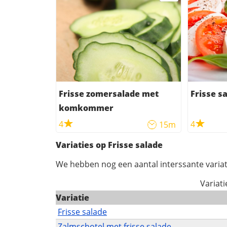
Frisse zomersalade met
Frisse s
komkommer
4
4
15m
Variaties op Frisse salade
We hebben nog een aantal interssante variat
Variati
Variatie
Frisse salade
Zalmschotel met frisse salade