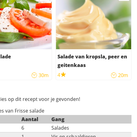
alade
Salade van kropsla, peer en
geitenkaas
4
30m
20m
ies op dit recept voor je gevonden!
es van Frisse salade
Aantal
Gang
6
Salades
1
Vis en schaaldieren