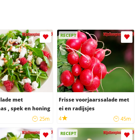
RECEPT
alade met
Frisse voorjaarssalade met
as , spek en honing
ei en radijsjes
4
25m
45m
RECEPT