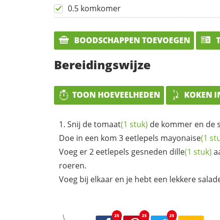
0.5 komkomer
BOODSCHAPPEN TOEVOEGEN
T
Bereidingswijze
TOON HOEVEELHEDEN
KOKEN I
Snij de
tomaat
(1 stuk)
de kommer en de sla
Doe in een kom 3 eetlepels
mayonaise
(1 st
Voeg er 2 eetlepels gesneden
dille
(1 stuk)
aa
roeren.
Voeg bij elkaar en je hebt een lekkere salad
25
25
25