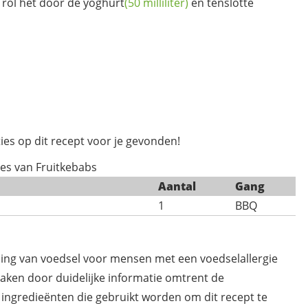
, rol het door de
yoghurt
(50 milliliter)
en tenslotte
ies op dit recept voor je gevonden!
ies van Fruitkebabs
Aantal
Gang
1
BBQ
ding van voedsel voor mensen met een voedselallergie
maken door duidelijke informatie omtrent de
 ingredieënten die gebruikt worden om dit recept te