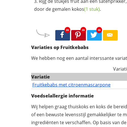
Rijg de stukjes fruit aan een satehprikker
door de gemalen
kokos
(1 stuk)
.
25
25
25
Variaties op Fruitkebabs
We hebben nog een aantal interssante variat
Variat
Variatie
Fruitkebabs met citroenmascarpone
Voedselallergie informatie
Wij helpen graag thuiskoks en koks de berei
of een bewuste levensstijl gemakkelijker te 
ingrediënten te verschaffen. Op basis van de