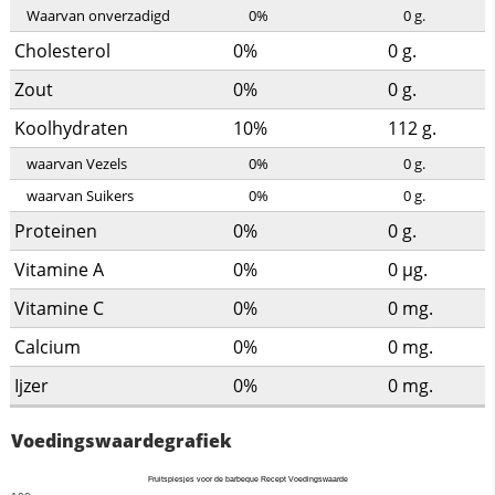
Waarvan onverzadigd
0%
0
g.
Cholesterol
0%
0
g.
Zout
0%
0
g.
Koolhydraten
10%
112
g.
waarvan Vezels
0%
0
g.
waarvan Suikers
0%
0
g.
Proteinen
0%
0
g.
Vitamine A
0%
0
µg.
Vitamine C
0%
0
mg.
Calcium
0%
0
mg.
Ijzer
0%
0
mg.
Voedingswaardegrafiek