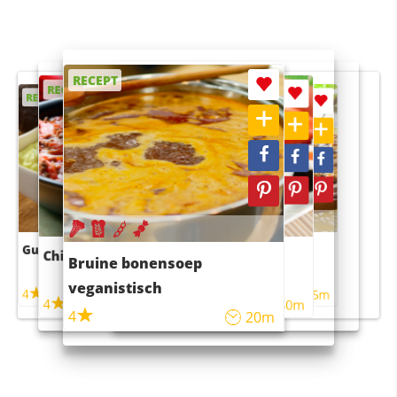
RECEPT
RECEPT
RECEPT
RECEPT
RECEPT
Guacamole
Pruimentaart met kaneel
Chili con carne
Sushi rijstsalade
Bruine bonensoep
maaltijdsalade
veganistisch
4
4
5m
55m
4
4
45m
40m
4
20m