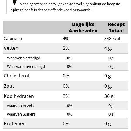
voedingswaarde en wij geven aan welk ingrediënt de hoogste
bijdrage heeft in desbetreffende voedingswaarde.
Dagelijks
Recept
Aanbevolen
Totaal
Calorieën
4%
348
kcal
Vetten
2%
4
g.
Waarvan verzadigd
0%
0
g.
Waarvan onverzadigd
0%
0
g.
Cholesterol
0%
0
g.
Zout
0%
0
g.
Koolhydraten
3%
36
g.
waarvan Vezels
0%
0
g.
waarvan Suikers
0%
0
g.
Proteinen
0%
0
g.