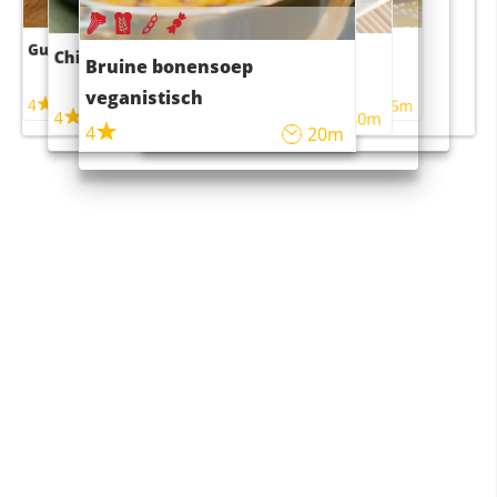
Guacamole
Pruimentaart met kaneel
Chili con carne
Sushi rijstsalade
Bruine bonensoep
maaltijdsalade
veganistisch
4
4
5m
55m
4
4
45m
40m
4
20m