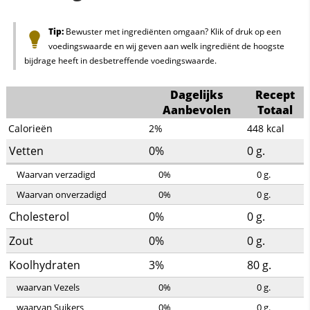
Tip:
Bewuster met ingrediënten omgaan? Klik of druk op een
voedingswaarde en wij geven aan welk ingrediënt de hoogste
bijdrage heeft in desbetreffende voedingswaarde.
Dagelijks
Recept
Aanbevolen
Totaal
Calorieën
2%
448
kcal
Vetten
0%
0
g.
Waarvan verzadigd
0%
0
g.
Waarvan onverzadigd
0%
0
g.
Cholesterol
0%
0
g.
Zout
0%
0
g.
Koolhydraten
3%
80
g.
waarvan Vezels
0%
0
g.
waarvan Suikers
0%
0
g.