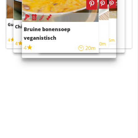
Guacamole
Pruimentaart met kaneel
Chili con carne
Sushi rijstsalade
Bruine bonensoep
maaltijdsalade
veganistisch
4
4
5m
55m
4
4
45m
40m
4
20m