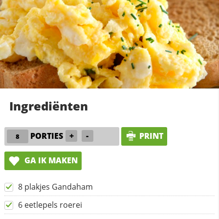
Ingrediënten
PORTIES
+
-
PRINT
GA IK MAKEN
8 plakjes Gandaham
6 eetlepels roerei