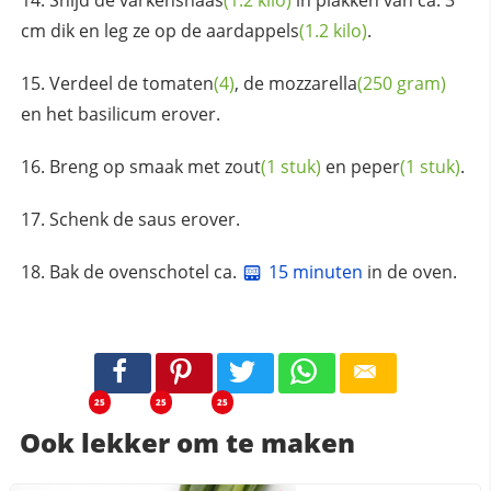
Snijd de
varkenshaas
(1.2 kilo)
in plakken van ca. 3
cm dik en leg ze op de
aardappels
(1.2 kilo)
.
Verdeel de
tomaten
(4)
, de
mozzarella
(250 gram)
en het basilicum erover.
Breng op smaak met
zout
(1 stuk)
en
peper
(1 stuk)
.
Schenk de saus erover.
Bak de ovenschotel ca.
15 minuten
in de oven.
25
25
25
Ook lekker om te maken