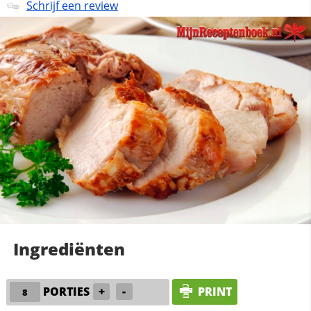
Schrijf een review
Ingrediënten
PORTIES
+
-
PRINT