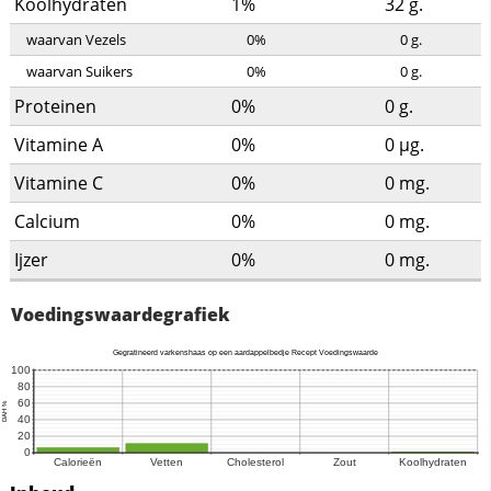
Koolhydraten
1%
32
g.
waarvan Vezels
0%
0
g.
waarvan Suikers
0%
0
g.
Proteinen
0%
0
g.
Vitamine A
0%
0
µg.
Vitamine C
0%
0
mg.
Calcium
0%
0
mg.
Ijzer
0%
0
mg.
Voedingswaardegrafiek