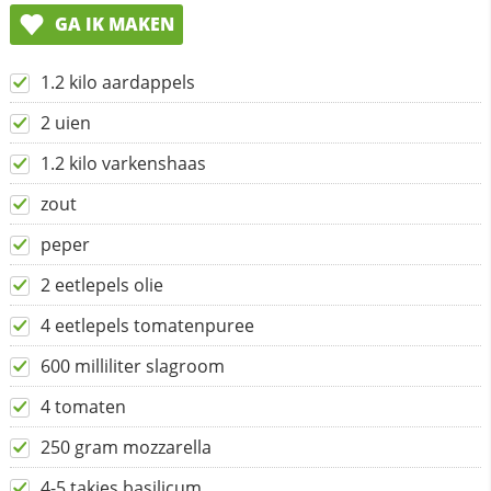
GA IK MAKEN
1.2 kilo aardappels
2 uien
1.2 kilo varkenshaas
zout
peper
2 eetlepels olie
4 eetlepels tomatenpuree
600 milliliter slagroom
4 tomaten
250 gram mozzarella
4-5 takjes basilicum