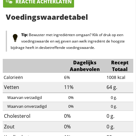
REACTIE ACHTERLATEN
Voedingswaardetabel
Tip:
Bewuster met ingrediënten omgaan? Klik of druk op een
voedingswaarde en wij geven aan welk ingrediënt de hoogste
bijdrage heeft in desbetreffende voedingswaarde.
Dagelijks
Recept
Aanbevolen
Totaal
Calorieën
6%
1008
kcal
Vetten
11%
64
g.
Waarvan verzadigd
0%
0
g.
Waarvan onverzadigd
0%
0
g.
Cholesterol
0%
0
g.
Zout
0%
0
g.