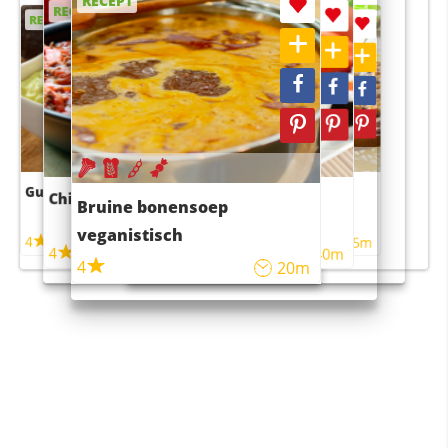
RECEPT
RECEPT
RECEPT
RECEPT
RECEPT
Guacamole
Pruimentaart met kaneel
Chili con carne
Sushi rijstsalade
Bruine bonensoep
maaltijdsalade
veganistisch
4
4
5m
55m
4
4
45m
40m
4
20m