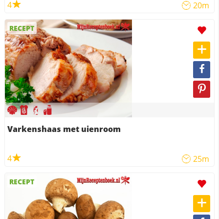
4
20m
RECEPT
Varkenshaas met uienroom
4
25m
RECEPT