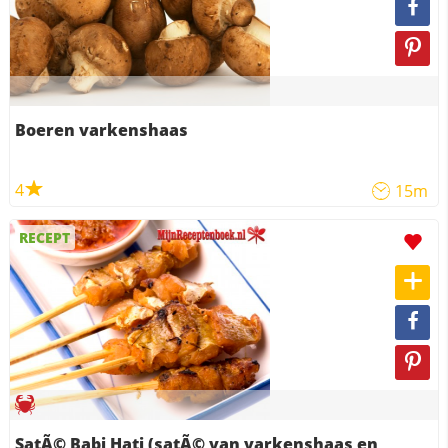
Boeren varkenshaas
4
15m
RECEPT
SatÃ© Babi Hati (satÃ© van varkenshaas en