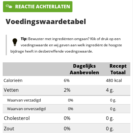
REACTIE ACHTERLATEN
Voedingswaardetabel
Tip:
Bewuster met ingrediënten omgaan? Klik of druk op een
voedingswaarde en wij geven aan welk ingrediënt de hoogste
bijdrage heeft in desbetreffende voedingswaarde.
Dagelijks
Recept
Aanbevolen
Totaal
Calorieën
6%
480
kcal
Vetten
2%
4
g.
Waarvan verzadigd
0%
0
g.
Waarvan onverzadigd
0%
0
g.
Cholesterol
0%
0
g.
Zout
0%
0
g.