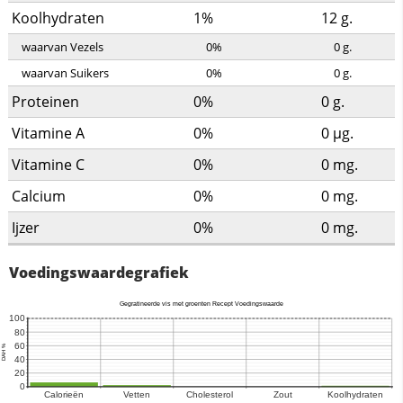
Koolhydraten
1%
12
g.
waarvan Vezels
0%
0
g.
waarvan Suikers
0%
0
g.
Proteinen
0%
0
g.
Vitamine A
0%
0
µg.
Vitamine C
0%
0
mg.
Calcium
0%
0
mg.
Ijzer
0%
0
mg.
Voedingswaardegrafiek