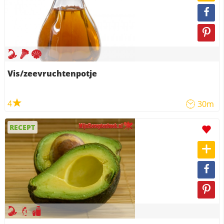
Vis/zeevruchtenpotje
4
30m
RECEPT