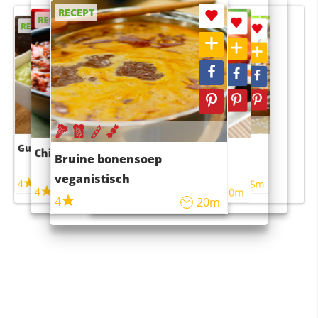
RECEPT
RECEPT
RECEPT
RECEPT
RECEPT
Guacamole
Pruimentaart met kaneel
Chili con carne
Sushi rijstsalade
Bruine bonensoep
maaltijdsalade
veganistisch
4
4
5m
55m
4
4
45m
40m
4
20m