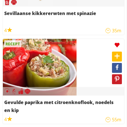
Sevillaanse kikkererwten met spinazie
4
35m
RECEPT
Gevulde paprika met citroenknoflook, noedels
en kip
4
55m