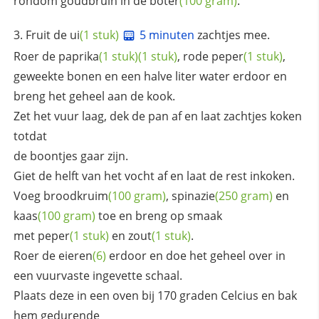
rondom goudbruin in de
boter
(100 gram)
.
Fruit de
ui
(1 stuk)
5 minuten
zachtjes mee.
Roer de
paprika
(1 stuk)
(1 stuk)
, rode
peper
(1 stuk)
,
geweekte bonen en een halve liter water erdoor en
breng het geheel aan de kook.
Zet het vuur laag, dek de pan af en laat zachtjes koken
totdat
de boontjes gaar zijn.
Giet de helft van het vocht af en laat de rest inkoken.
Voeg
broodkruim
(100 gram)
,
spinazie
(250 gram)
en
kaas
(100 gram)
toe en breng op smaak
met
peper
(1 stuk)
en
zout
(1 stuk)
.
Roer de
eieren
(6)
erdoor en doe het geheel over in
een vuurvaste ingevette schaal.
Plaats deze in een oven bij 170 graden Celcius en bak
hem gedurende