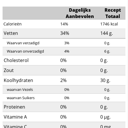
Dagelijks
Recept
Aanbevolen
Totaal
Calorieën
14%
1746
kcal
Vetten
34%
144
g.
Waarvan verzadigd
3%
0
g.
Waarvan onverzadigd
4%
6
g.
Cholesterol
0%
0
g.
Zout
0%
0
g.
Koolhydraten
2%
30
g.
waarvan Vezels
0%
0
g.
waarvan Suikers
0%
0
g.
Proteinen
0%
0
g.
Vitamine A
0%
0
µg.
Vitamine C
0%
0
mg.