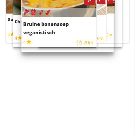
Guacamole
Pruimentaart met kaneel
Chili con carne
Sushi rijstsalade
Bruine bonensoep
maaltijdsalade
veganistisch
4
4
5m
55m
4
4
45m
40m
4
20m