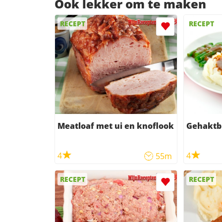
Ook lekker om te maken
RECEPT
RECEPT
Meatloaf met ui en knoflook
Gehaktb
4
4
55m
RECEPT
RECEPT