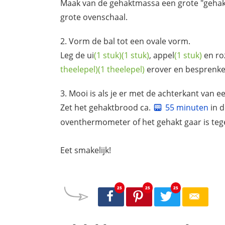
Maak van de gehaktmassa een grote "gehakt
grote ovenschaal.
Vorm de bal tot een ovale vorm.
Leg de
ui
(1 stuk)
(1 stuk)
,
appel
(1 stuk)
en ro
theelepel)
(1 theelepel)
erover en besprenke
Mooi is als je er met de achterkant van e
Zet het gehaktbrood ca.
55 minuten
in d
oventhermometer of het gehakt gaar is tegen
Eet smakelijk!
25
25
25