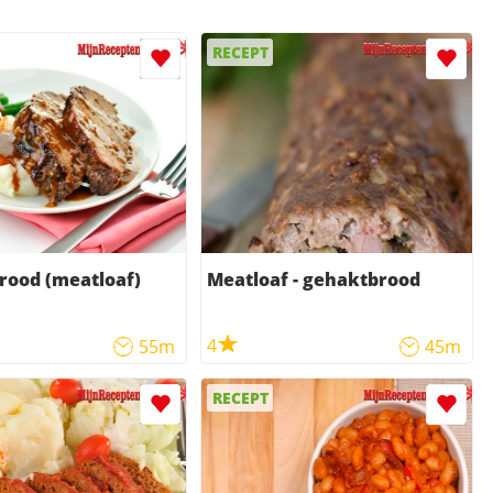
RECEPT
rood (meatloaf)
Meatloaf - gehaktbrood
4
55m
45m
RECEPT