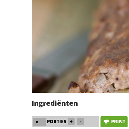
Ingrediënten
PORTIES
+
-
PRINT