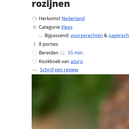
rozijnen
Herkomst
Nederland
Categorie
Vlees
Bijpassend:
voorgerechten
&
nagerech
8
porties
Bereiden
55 min.
Kookboek van
azuro
Schrijf een review