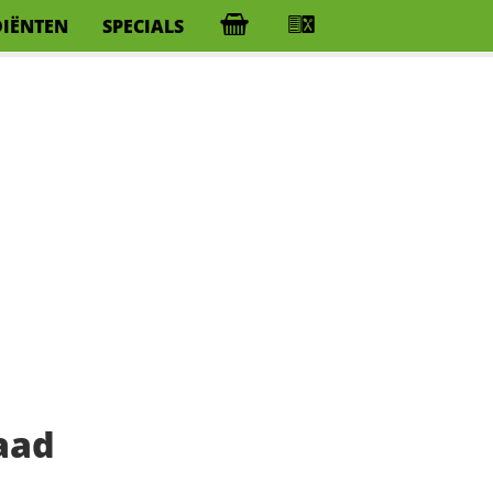
DIËNTEN
SPECIALS
aad