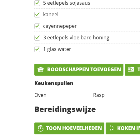
5 eetlepels sojasaus
kaneel
cayennepeper
3 eetlepels vloeibare honing
1 glas water
BOODSCHAPPEN TOEVOEGEN
T
Keukenspullen
Oven
Rasp
Bereidingswijze
TOON HOEVEELHEDEN
KOKEN I