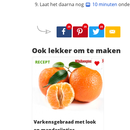
Laat het daarna nog
10 minuten
onder
25
25
25
Ook lekker om te maken
RECEPT
Varkensgebraad met look
en mandarijntjes