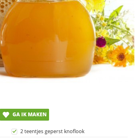
GA IK MAKEN
2 teentjes geperst knoflook