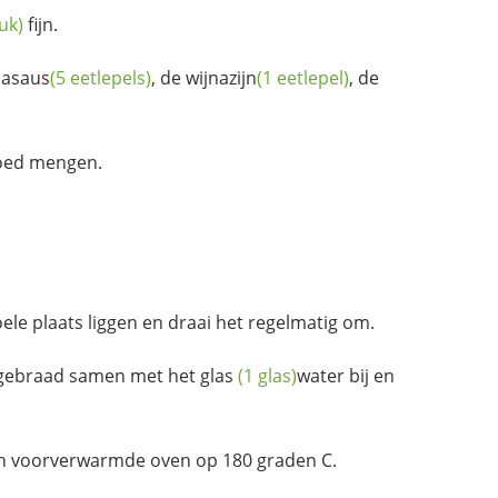
tuk)
fijn.
jasaus
(5 eetlepels)
, de
wijnazijn
(1 eetlepel)
, de
 goed mengen.
oele plaats liggen en draai het regelmatig om.
 gebraad samen met het
glas
(1 glas)
water bij en
n voorverwarmde oven op 180 graden C.