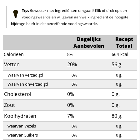
Tip:
Bewuster met ingrediënten omgaan? Klik of druk op een
voedingswaarde en wij geven aan welk ingrediënt de hoogste
bijdrage heeft in desbetreffende voedingswaarde.
Dagelijks
Recept
Aanbevolen
Totaal
Calorieën
8%
664
kcal
Vetten
20%
56
g.
Waarvan verzadigd
0%
0
g.
Waarvan onverzadigd
0%
0
g.
Cholesterol
0%
0
g.
Zout
0%
0
g.
Koolhydraten
7%
80
g.
waarvan Vezels
0%
0
g.
waarvan Suikers
0%
0
g.