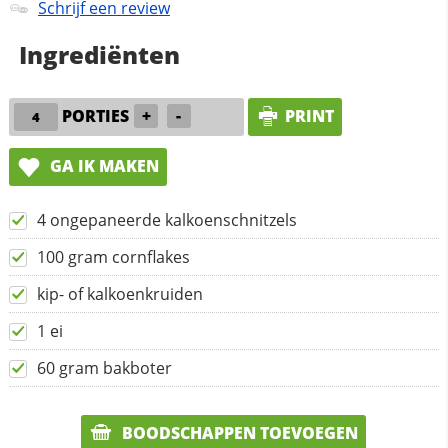
Schrijf een review
Ingrediënten
PORTIES
+
-
PRINT
GA IK MAKEN
4 ongepaneerde kalkoenschnitzels
100 gram cornflakes
kip- of kalkoenkruiden
1 ei
60 gram bakboter
BOODSCHAPPEN TOEVOEGEN