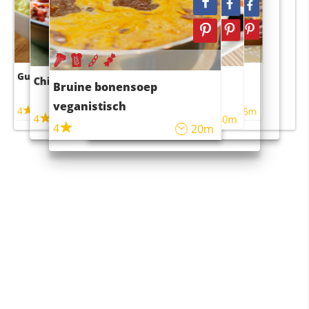
Guacamole
Pruimentaart met kaneel
Chili con carne
Sushi rijstsalade
Bruine bonensoep
maaltijdsalade
veganistisch
4
4
5m
55m
4
4
45m
40m
4
20m