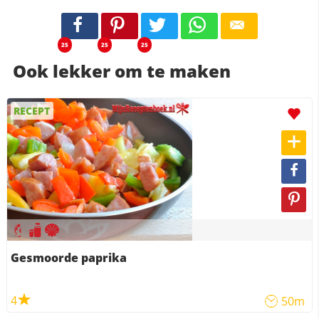
25
25
25
Ook lekker om te maken
RECEPT
Gesmoorde paprika
4
50m