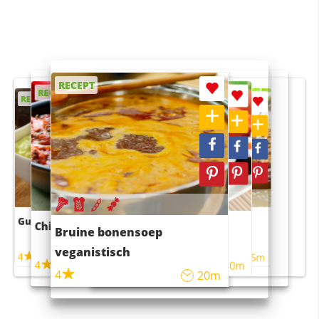
RECEPT
RECEPT
RECEPT
RECEPT
RECEPT
Guacamole
Pruimentaart met kaneel
Chili con carne
Sushi rijstsalade
Bruine bonensoep
maaltijdsalade
veganistisch
4
4
5m
55m
4
4
45m
40m
4
20m