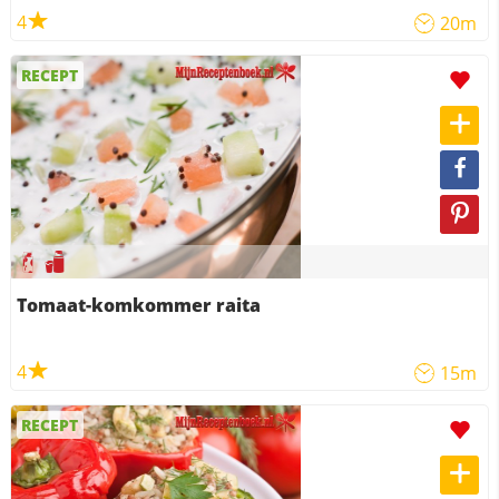
4
20m
RECEPT
Tomaat-komkommer raita
4
15m
RECEPT