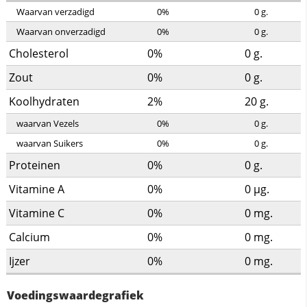
Waarvan verzadigd
0%
0
g.
Waarvan onverzadigd
0%
0
g.
Cholesterol
0%
0
g.
Zout
0%
0
g.
Koolhydraten
2%
20
g.
waarvan Vezels
0%
0
g.
waarvan Suikers
0%
0
g.
Proteinen
0%
0
g.
Vitamine A
0%
0
µg.
Vitamine C
0%
0
mg.
Calcium
0%
0
mg.
Ijzer
0%
0
mg.
Voedingswaardegrafiek