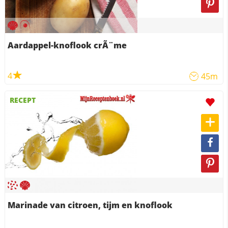
Aardappel-knoflook crÃ¨me
4
45m
RECEPT
Marinade van citroen, tijm en knoflook