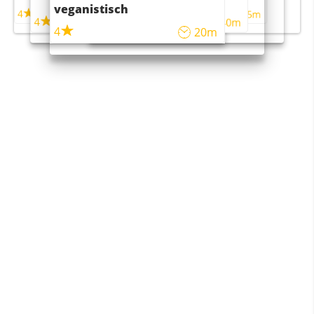
maaltijdsalade
veganistisch
4
4
5m
55m
4
4
45m
40m
4
20m