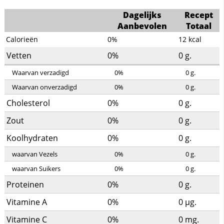
Dagelijks
Recept
Aanbevolen
Totaal
Calorieën
0%
12
kcal
Vetten
0%
0
g.
Waarvan verzadigd
0%
0
g.
Waarvan onverzadigd
0%
0
g.
Cholesterol
0%
0
g.
Zout
0%
0
g.
Koolhydraten
0%
0
g.
waarvan Vezels
0%
0
g.
waarvan Suikers
0%
0
g.
Proteinen
0%
0
g.
Vitamine A
0%
0
µg.
Vitamine C
0%
0
mg.