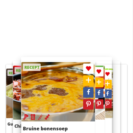
RECEPT
RECEPT
RECEPT
RECEPT
RECEPT
Guacamole
Pruimentaart met kaneel
Chili con carne
Sushi rijstsalade
Bruine bonensoep