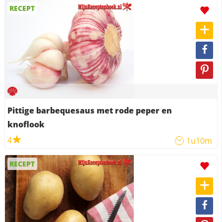
RECEPT
Pittige barbequesaus met rode peper en
knoflook
4
1u10m
RECEPT