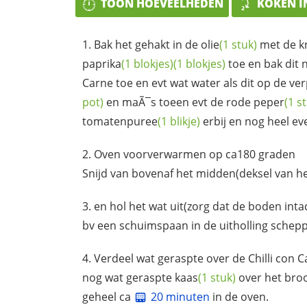
TOON HOEVEELHEDEN
KOKEN I
Bak het gehakt in de
olie
(1 stuk)
met de
k
paprika
(1 blokjes)
(1 blokjes)
toe en bak dit 
Carne toe en evt wat water als dit op de ve
pot)
en maÃ¯s toeen evt de rode
peper
(1 s
tomatenpuree
(1 blikje)
erbij en nog heel e
Oven voorverwarmen op ca180 graden
Snijd van bovenaf het midden(deksel van h
en hol het wat uit(zorg dat de boden intact
bv een schuimspaan in de uitholling schep
Verdeel wat geraspte over de Chilli con C
nog wat geraspte
kaas
(1 stuk)
over het broo
geheel ca
20 minuten
in de oven.