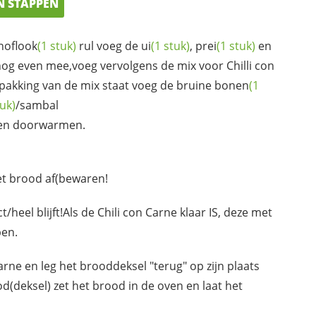
N STAPPEN
noflook
(1 stuk)
rul voeg de
ui
(1 stuk)
,
prei
(1 stuk)
en
nog even mee,voeg vervolgens de mix voor Chilli con
rpakking van de mix staat voeg de bruine
bonen
(1
tuk)
/sambal
ven doorwarmen.
et brood af(bewaren!
/heel blijft!Als de Chili con Carne klaar IS, deze met
pen.
arne en leg het brooddeksel "terug" op zijn plaats
d(deksel) zet het brood in de oven en laat het