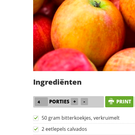
Ingrediënten
PORTIES
+
-
PRINT
50 gram bitterkoekjes, verkruimelt
2 eetlepels calvados