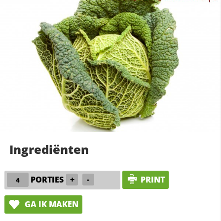
Ingrediënten
PORTIES
+
-
PRINT
GA IK MAKEN