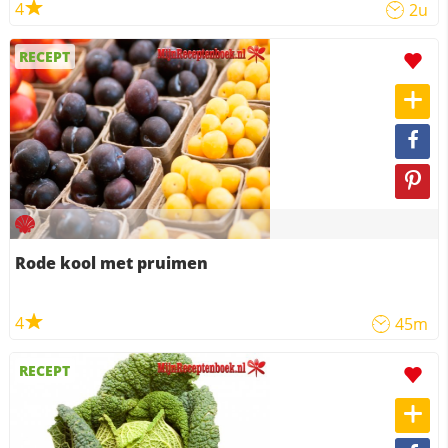
4
2u
RECEPT
Rode kool met pruimen
4
45m
RECEPT