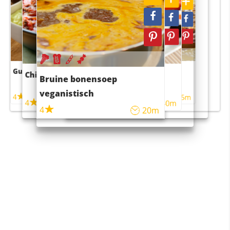
Guacamole
Pruimentaart met kaneel
Chili con carne
Sushi rijstsalade
Bruine bonensoep
maaltijdsalade
veganistisch
4
4
5m
55m
4
4
45m
40m
4
20m