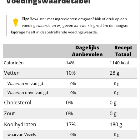
Voedingswaardetabel
Tip:
Bewuster met ingrediënten omgaan? Klik of druk op een
voedingswaarde en wij geven aan welk ingrediënt de hoogste
bijdrage heeft in desbetreffende voedingswaarde.
Dagelijks
Recept
Aanbevolen
Totaal
Calorieën
14%
1140
kcal
Vetten
10%
28
g.
Waarvan verzadigd
0%
0
g.
Waarvan onverzadigd
0%
0
g.
Cholesterol
0%
0
g.
Zout
0%
0
g.
Koolhydraten
17%
180
g.
waarvan Vezels
0%
0
g.