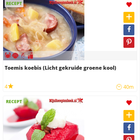
RECEPT
Toemis koebis (Licht gekruide groene kool)
4
40m
RECEPT