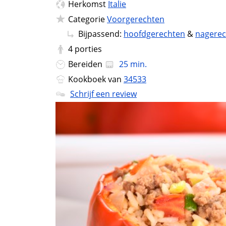
Herkomst
Italie
Categorie
Voorgerechten
Bijpassend:
hoofdgerechten
&
nagere
4
porties
Bereiden
25 min.
Kookboek van
34533
Schrijf een review