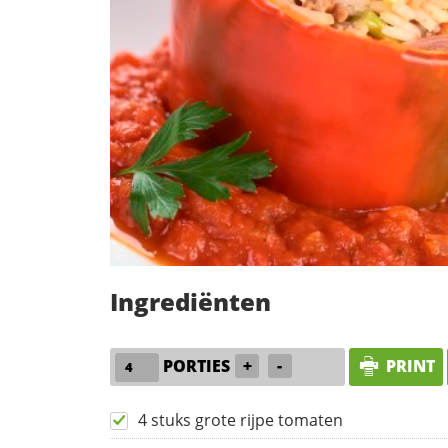
Ingrediënten
PORTIES
+
-
PRINT
4 stuks grote rijpe tomaten