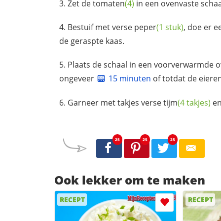
Zet de
tomaten
(4)
in een ovenvaste schaa
Bestuif met verse
peper
(1 stuk)
, doe er e
de geraspte kaas.
Plaats de schaal in een voorverwarmde 
ongeveer
15 minuten
of totdat de
eiere
Garneer met takjes verse
tijm
(4 takjes)
en
25
25
25
Ook lekker om te maken
RECEPT
RECEPT