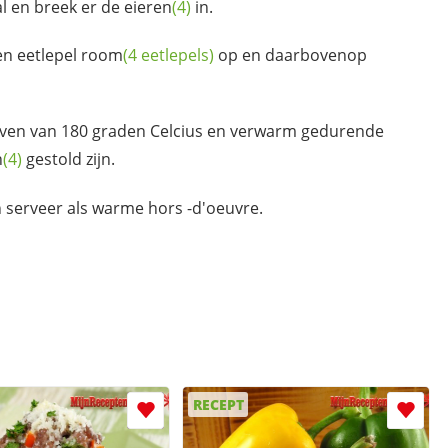
l en breek er de
eieren
(4)
in.
en eetlepel
room
(4 eetlepels)
op en daarbovenop
oven van 180 graden Celcius en verwarm gedurende
n
(4)
gestold zijn.
 serveer als warme hors -d'oeuvre.
RECEPT