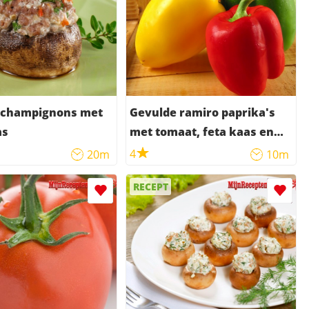
 champignons met
Gevulde ramiro paprika's
as
met tomaat, feta kaas en
pesto
4
20m
10m
RECEPT