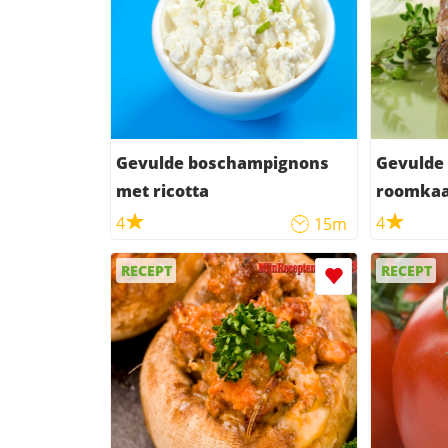
Gevulde boschampignons
Gevulde
met ricotta
roomka
4
4
15m
RECEPT
RECEPT